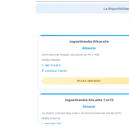
La disponibilid
Juguetilandia Albacete
Albacete
Av/Primero de Mayo,CC Los Llanos s/n P0-L-M02
02006, Albacete
967 214 974
Localizar Tienda
POCAS UNIDADES
Juguetilandia Alicante Corfú
Alicante
Av. Doctor Jimenez Diaz, Local 2-B. Centro Comercial Isla de Corfú
03005, Alicante
965 984 706