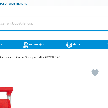
ATUITA EN TIENDAS
re
Personajes
Kidults
ochila con Carro Snoopy Safta 612139020