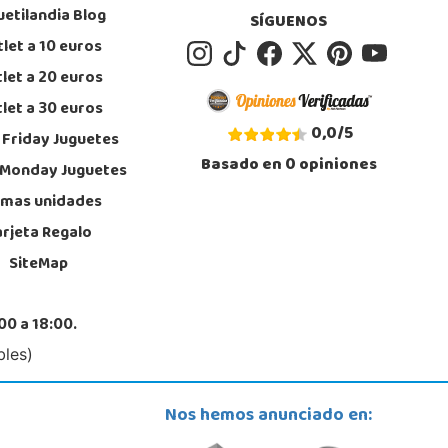
uetilandia Blog
SÍGUENOS
let a 10 euros
Juguetilandia Parla
let a 20 euros
Madrid
let a 30 euros
rres de Quevedo, Centro Comercial Parla Natura, local B-4, (A-42 Salida 21
 Centro)
0,0
/
5
 Friday Juguetes
, Parla
1 905 905
Basado en
0
opiniones
 Monday Juguetes
calizar Tienda
imas unidades
POCAS UNIDADES
arjeta Regalo
SiteMap
Juguetilandia Torrevieja
Alicante
00 a 18:00.
de las Cortes Valencianas S/N. Pol. Casa Grande III Manzana A-2(PLUS)
, Torrevieja
bles)
1230320
calizar Tienda
Nos hemos anunciado en:
POCAS UNIDADES