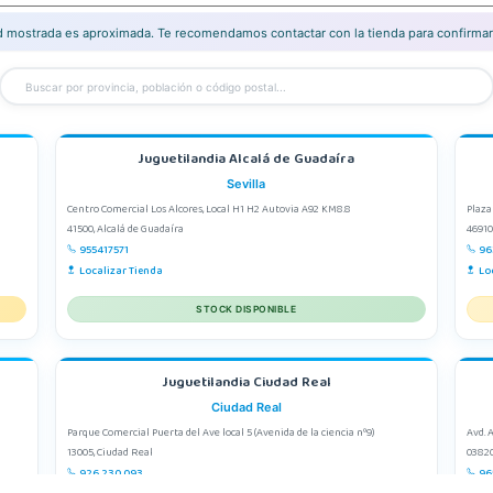
ad mostrada es aproximada. Te recomendamos contactar con la tienda para confirmar 
Juguetilandia Alcalá de Guadaíra
Sevilla
Centro Comercial Los Alcores, Local H1 H2 Autovia A92 KM8.8
Plaza
41500, Alcalá de Guadaíra
46910
955417571
96
Localizar Tienda
Lo
STOCK DISPONIBLE
Juguetilandia Ciudad Real
Ciudad Real
Parque Comercial Puerta del Ave local 5 (Avenida de la ciencia nº9)
Avd. 
13005, Ciudad Real
03820
926 230 093
96