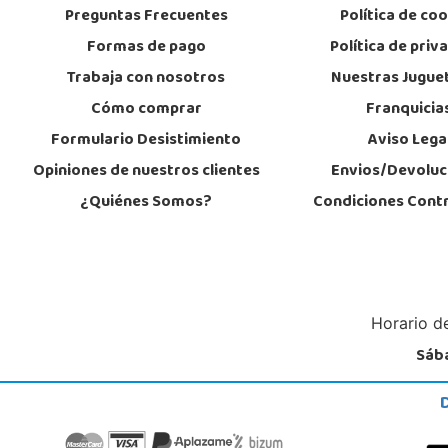
Preguntas Frecuentes
Política de co
Formas de pago
Política de priv
Juguetilandia Lugo
Trabaja con nosotros
Nuestras Jugue
Lugo
Cómo comprar
Franquicia
CC As Termas, Av. Infanta Elena 213, Antiguo Muelle Eroski
27003, Lugo
Formulario Desistimiento
Aviso Lega
982 257 294
Localizar Tienda
Opiniones de nuestros clientes
Envios/Devoluc
¿Quiénes Somos?
Condiciones Cont
POCAS UNIDADES
Juguetilandia Petrer
Alicante
Avenida Alfonso X el Sabio nº 2-A
Horario de
03610, Petrer
Sába
966 952 733
Localizar Tienda
POCAS UNIDADES