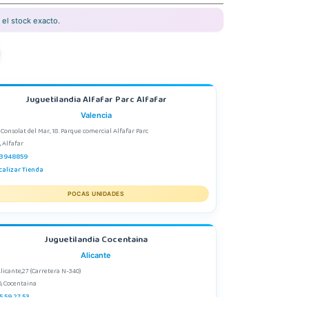
el stock exacto.
Juguetilandia Alfafar Parc Alfafar
Valencia
 Consolat del Mar, 18. Parque comercial Alfafar Parc
, Alfafar
3948859
calizar Tienda
POCAS UNIDADES
Juguetilandia Cocentaina
Alicante
Alicante,27 (Carretera N-340)
, Cocentaina
5 59 27 53