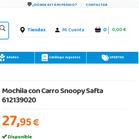
¿DÓNDE ESTÁ MI PEDIDO?
CONTACTAR
0
0,00 €
Tiendas
Mi Cuenta
Edades
Catálogo Juguetes
OFERTAS
Mochila con Carro Snoopy Safta
612139020
27,
95
€
Disponible