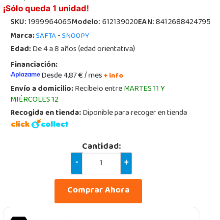
¡Sólo queda 1 unidad!
SKU:
1999964065
Modelo:
612139020
EAN:
8412688424795
Marca:
-
SAFTA
SNOOPY
Edad:
De 4 a 8 años (edad orientativa)
Financiación:
Desde 4,87 € / mes
+ info
Envío a domicilio:
Recíbelo entre
MARTES 11 Y
MIÉRCOLES 12
Recogida en tienda:
Diponible para recoger en tienda
Cantidad:
-
+
Comprar Ahora