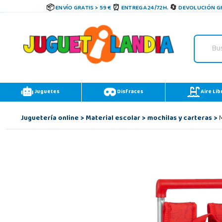
ENVÍO GRATIS > 59 €
ENTREGA 24/72H.
DEVOLUCIÓN GR
Juguetes
Disfraces
Aire Lib
Juguetería online
>
Material escolar
>
mochilas y carteras
>
M