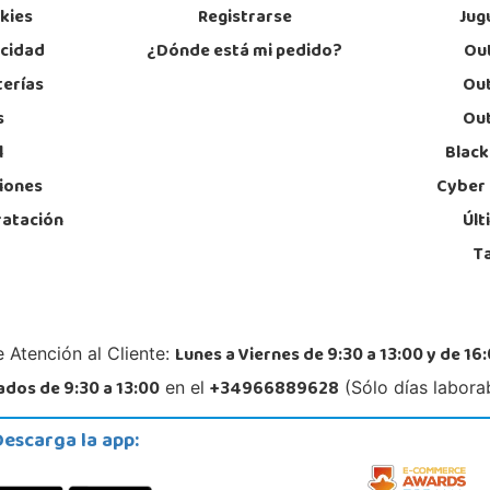
okies
Registrarse
Jug
acidad
¿Dónde está mi pedido?
Out
Juguetilandia Murcia
terías
Out
Murcia
s
Out
C/ Victor Garrigos, nº 15, Parque Comercial Thader
C/ To
Parla
30110, Churra
l
Black
28984
968 385 962
91
Localizar Tienda
iones
Cyber
Lo
ratación
Últ
POCAS UNIDADES
T
Juguetilandia Pulianas
Granada
Lunes a Viernes de 9:30 a 13:00 y de 16:
 Atención al Cliente:
C/ Luis Buñuel, s/n, Parque Comercial Kinepolis
Avd. 
18197, Pulianas
03183
dos de 9:30 a 13:00
+34966889628
en el
(Sólo días labora
958 153 613
68
Localizar Tienda
Lo
Descarga la app:
POCAS UNIDADES