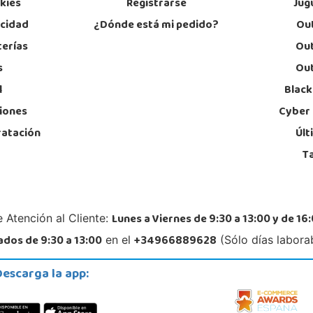
okies
Registrarse
Jug
acidad
¿Dónde está mi pedido?
Out
terías
Out
s
Out
l
Black
iones
Cyber
ratación
Últ
T
Lunes a Viernes de 9:30 a 13:00 y de 16:
 Atención al Cliente:
dos de 9:30 a 13:00
+34966889628
en el
(Sólo días labora
Descarga la app: