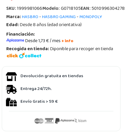
SKU:
1999981066
Modelo:
G0718105
EAN:
5010996304278
Marca:
-
-
HASBRO
HASBRO GAMING
MONOPOLY
Edad:
Desde 8 años (edad orientativa)
Financiación:
Desde 1,73 € / mes
+ info
Recogida en tienda:
Diponible para recoger en tienda
Devolución gratuita en tiendas
Entrega 24/72h.
Envío Gratis > 59 €