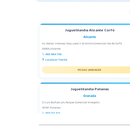
Juguetilandia Alicante Corfú
Alicante
Av. Doctor Jimenez Diaz, Local 2-B. Centro Comercial Isla de Corfú
03005, Alicante
965 984 706
Localizar Tienda
POCAS UNIDADES
Juguetilandia Pulianas
Granada
C/ Luis Buñuel, s/n, Parque Comercial Kinepolis
18197, Pulianas
958 153 613
Localizar Tienda
POCAS UNIDADES