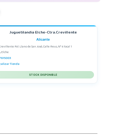
Juguetilandia Elche-Ctra.Crevillente
Alicante
Crevillente Pol. Llano de San José, Calle Reus, Nº 4 local 1
, Elche
7615003
calizar Tienda
STOCK DISPONIBLE