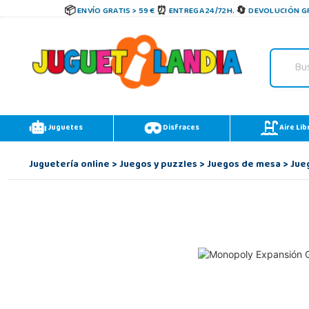
ENVÍO GRATIS > 59 €
ENTREGA 24/72H.
DEVOLUCIÓN GR
Juguetes
Disfraces
Aire Lib
Juguetería online
>
Juegos y puzzles
>
Juegos de mesa
>
Jue