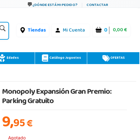
¿DÓNDE ESTÁ MI PEDIDO?
CONTACTAR
0
0,00 €
Tiendas
Mi Cuenta
Edades
Catálogo Juguetes
OFERTAS
Monopoly Expansión Gran Premio:
Parking Gratuito
9,
95
€
Agotado