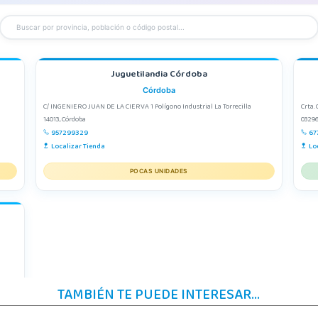
Juguetilandia Córdoba
Córdoba
C/ INGENIERO JUAN DE LA CIERVA 1 Polígono Industrial La Torrecilla
Crta. 
14013, Córdoba
03296
957299329
67
Localizar Tienda
Lo
POCAS UNIDADES
TAMBIÉN TE PUEDE INTERESAR...