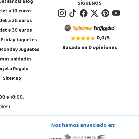
uetilandia Blog
SÍGUENOS
let a 10 euros
let a 20 euros
let a 30 euros
0,0
/
5
 Friday Juguetes
Basado en
0
opiniones
 Monday Juguetes
imas unidades
arjeta Regalo
SiteMap
00 a 18:00.
bles)
Nos hemos anunciado en: