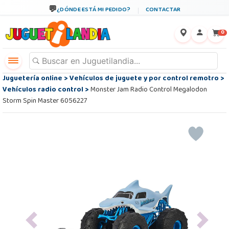
¿DÓNDE ESTÁ MI PEDIDO?
CONTACTAR
←
×
0
Juguetería online
>
Vehículos de juguete y por control remotro
>
Vehículos radio control
>
Monster Jam Radio Control Megalodon
Storm Spin Master 6056227
Previous
Next