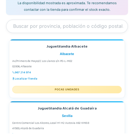
La disponibilidad mostrada es aproximada. Te recomendamos
contactar con la tienda para confirmar el stock exacto.
Juguetilandia Albacete
Albacete
Av/Primero de Mayo,CC Los Llanos s/n P0-L-M02
02006, Albacete
967 214 974
Localizar Tienda
POCAS UNIDADES
Juguetilandia Alcalá de Guadaíra
Sevilla
Centro Comercial Los Alcores, Local H1 H2 Autovia A92 KM8.8
41500, Alcalá de Guadaíra