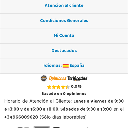
Atención al cliente
POCAS UNIDADES
Condiciones Generales
Juguetilandia Alicante Corfú
Alicante
Mi Cuenta
Av. Doctor Jimenez Diaz, Local 2-B. Centro Comercial Isla de Corfú
03005, Alicante
Destacados
965 984 706
Localizar Tienda
Idiomas:
España
POCAS UNIDADES
Juguetilandia Andújar
0,0
/
5
Jaén
Basado en
0
opiniones
Avda. Roma S/N
Lunes a Viernes de 9:30
Horario de Atención al Cliente:
23740, Andújar
a 13:00 y de 16:00 a 18:00. Sábados de 9:30 a 13:00
en el
953 505 004
Localizar Tienda
+34966889628
(Sólo días laborables)
POCAS UNIDADES