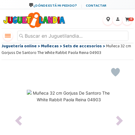
¿DÓNDE ESTÁ MI PEDIDO?
CONTACTAR
←
×
0
Juguetería online
>
Muñecas
>
Sets de accesorios
>
Muñeca 32 cm
Gorjuss De Santoro The White Rabbit Paola Reina 04903
Previous
Next