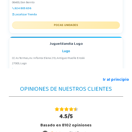
06400, Don Benito
924 805 636
Localizar Tienda
POCAS UNIDADES
Juguetilandia Lugo
Lugo
CC As Termas, Av. Infanta Elena 213, Antiguo Muelle Eroski
27003, Lugo
982 257 294
Localizar Tienda
Ir al principio
OPINIONES DE NUESTROS CLIENTES
POCAS UNIDADES
4.5/5
Basado en 8102 opiniones