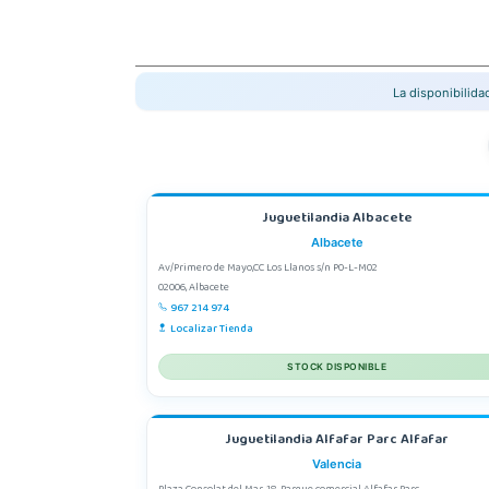
La disponibilid
Juguetilandia Albacete
Albacete
Av/Primero de Mayo,CC Los Llanos s/n P0-L-M02
02006, Albacete
967 214 974
Localizar Tienda
STOCK DISPONIBLE
Juguetilandia Alfafar Parc Alfafar
Valencia