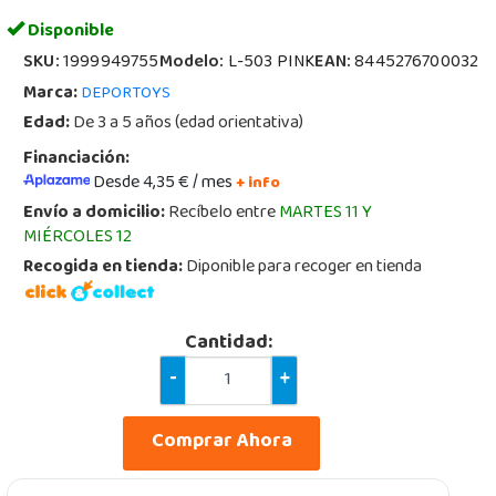
Disponible
SKU:
1999949755
Modelo:
L-503 PINK
EAN:
8445276700032
Marca:
DEPORTOYS
Edad:
De 3 a 5 años (edad orientativa)
Financiación:
Desde 4,35 € / mes
+ info
Envío a domicilio:
Recíbelo entre
MARTES 11 Y
MIÉRCOLES 12
Recogida en tienda:
Diponible para recoger en tienda
Cantidad:
-
+
Comprar Ahora