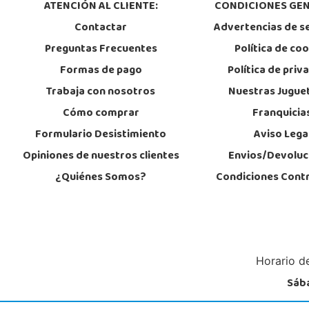
ATENCIÓN AL CLIENTE:
CONDICIONES GEN
Localizar Tienda
Contactar
Advertencias de s
POCAS UNIDADES
Preguntas Frecuentes
Política de co
Formas de pago
Política de priv
Juguetilandia Don Benito Vegas
Trabaja con nosotros
Nuestras Jugue
Badajoz
Cómo comprar
Franquicia
AV/ Vegas Altas Nº 27-2
06400, Don Benito
Formulario Desistimiento
Aviso Lega
924 805 636
Localizar Tienda
Opiniones de nuestros clientes
Envios/Devoluc
¿Quiénes Somos?
Condiciones Cont
STOCK DISPONIBLE
Juguetilandia Gines
Sevilla
Av. del Trabajo, 1 Local L1- C
Horario de
41960, Gines
955605259
Sába
Localizar Tienda