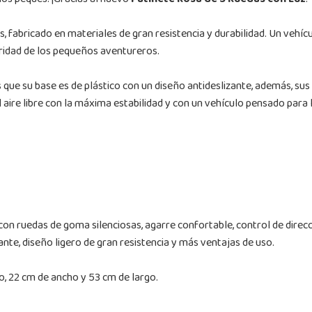
los peques! ¡Gracias al nuevo
Patinete Rosa de 3 Ruedas con Luz
!
, fabricado en materiales de gran resistencia y durabilidad. Un vehícu
ridad de los pequeños aventureros.
s que su base es de plástico con un diseño antideslizante, además, su
 aire libre con la máxima estabilidad y con un vehículo pensado para 
 con ruedas de goma silenciosas, agarre confortable, control de direcci
ante, diseño ligero de gran resistencia y más ventajas de uso.
o, 22 cm de ancho y 53 cm de largo.