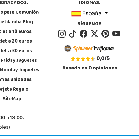
ESTACADOS:
IDIOMAS:
calizar Tienda
os para Comunión
España
STOCK DISPONIBLE
uetilandia Blog
SÍGUENOS
let a 10 euros
Juguetilandia Finestrat
let a 20 euros
Alicante
let a 30 euros
l Alberti nº 4
, Finestrat
0,0
/
5
 Friday Juguetes
6889639
Basado en
0
opiniones
calizar Tienda
 Monday Juguetes
imas unidades
STOCK DISPONIBLE
arjeta Regalo
SiteMap
Juguetilandia Huelva
Huelva
da Molino de la Vega, C.C. Puerta del Odiel, Pol. Pesquero Norte, Nave 4
00 a 18:00.
, Huelva
9 541 845
bles)
calizar Tienda