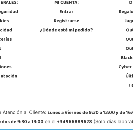
ERALES:
MI CUENTA:
D
Localizar Tienda
Lo
eguridad
Entrar
Regal
POCAS UNIDADES
okies
Registrarse
Jug
acidad
¿Dónde está mi pedido?
Out
Juguetilandia Elche-Ctra.Crevillente
terías
Out
Alicante
s
Out
Crta. Crevillente Pol. Llano de San José, Calle Reus, Nº 4 local 1
Rafae
03296, Elche
03509
l
Black
677615003
96
Localizar Tienda
Lo
iones
Cyber
ratación
Últ
STOCK DISPONIBLE
T
Juguetilandia Guadalajara
Guadalajara
Av. de Eduardo Guitián, 13, 19 Local 2.05-2.06, Centro Comercial Ferial Plaza
Aveni
Lunes a Viernes de 9:30 a 13:00 y de 16:
 Atención al Cliente:
19002, Guadalajara
21002
949227446
95
dos de 9:30 a 13:00
+34966889628
en el
(Sólo días labora
Localizar Tienda
Lo