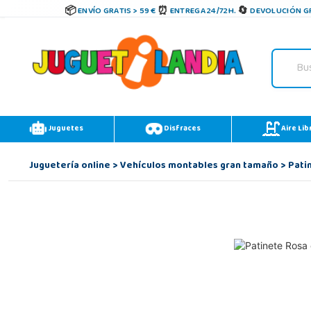
ENVÍO GRATIS > 59 €
ENTREGA 24/72H.
DEVOLUCIÓN GR
Juguetes
Disfraces
Aire Lib
Juguetería online
>
Vehículos montables gran tamaño
>
Patin