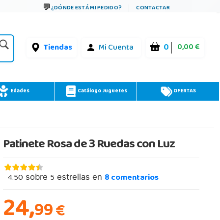
¿DÓNDE ESTÁ MI PEDIDO?
CONTACTAR
0
0,00 €
Tiendas
Mi Cuenta
Edades
Catálogo Juguetes
OFERTAS
Patinete Rosa de 3 Ruedas con Luz
4.50
5
8
comentarios
sobre
estrellas en
24,
99
€