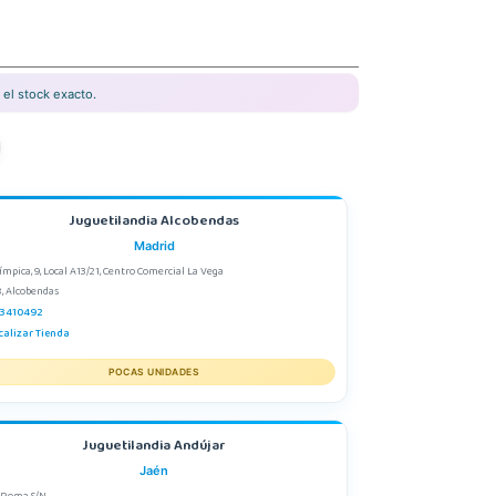
el stock exacto.
Juguetilandia Alcobendas
Madrid
límpica, 9, Local A13/21, Centro Comercial La Vega
, Alcobendas
3410492
calizar Tienda
POCAS UNIDADES
Juguetilandia Andújar
Jaén