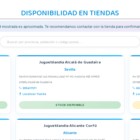
DISPONIBILIDAD EN TIENDAS
ad mostrada es aproximada. Te recomendamos contactar con la tienda para confirmar 
Juguetilandia Alcalá de Guadaíra
Sevilla
Centro Comercial Los Alcores, Local H1 H2 Autovia A92 KM8.8
Av. O
41500, Alcalá de Guadaíra
28108
955417571
66
Localizar Tienda
Lo
STOCK DISPONIBLE
Juguetilandia Alicante Corfú
Alicante