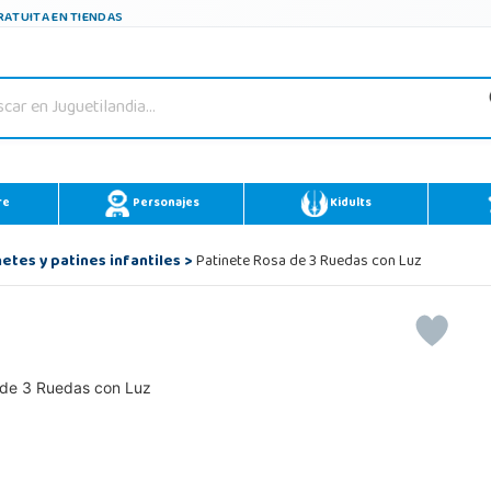
ATUITA EN TIENDAS
re
Personajes
Kidults
etes y patines infantiles
>
Patinete Rosa de 3 Ruedas con Luz