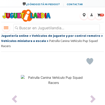
¿DÓNDE ESTÁ MI PEDIDO?
CONTACTAR
←
×
0
Juguetería online
>
Vehículos de juguete y por control remotro
>
Vehículos miniatura a escala
>
Patrulla Canina Vehículo Pup Squad
Racers
Previous
Next