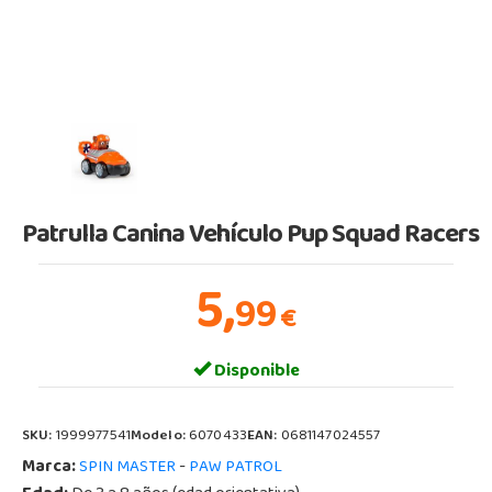
Patrulla Canina Vehículo Pup Squad Racers
5,
99
€
Disponible
SKU:
1999977541
Modelo:
6070433
EAN:
0681147024557
Marca:
-
SPIN MASTER
PAW PATROL