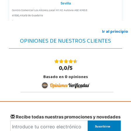
Sevilla
Centro Comercial Los Alcores, Local H1 H2 Autovia A92 KM8.8
41500, Alcalá de Guadaíra
955417571
Localizar Tienda
Ir al principio
OPINIONES DE NUESTROS CLIENTES
STOCK DISPONIBLE
Juguetilandia Alcobendas
Madrid
0,0/5
Av. Olímpica, 9, Local A13/21, Centro Comercial La Vega
Basado en
0
opiniones
28108, Alcobendas
663410492
Localizar Tienda
POCAS UNIDADES
Juguetilandia Alicante Corfú
Recibe todas nuestras promociones y novedades
Alicante