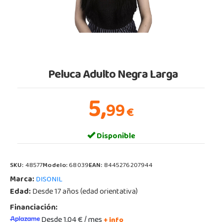
Peluca Adulto Negra Larga
5,
99
€
Disponible
SKU:
48577
Modelo:
68039
EAN:
8445276207944
Marca:
DISONIL
Edad:
Desde 17 años (edad orientativa)
Financiación:
Desde 1,04 € / mes
+ info