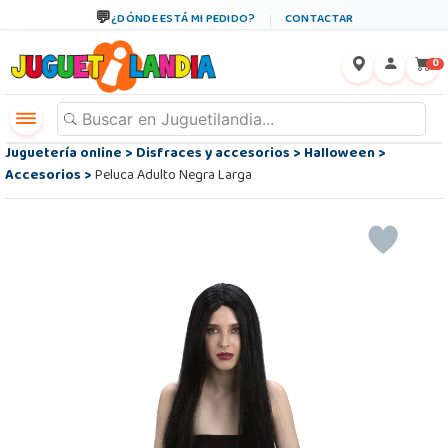
¿DÓNDE ESTÁ MI PEDIDO?
CONTACTAR
←
×
0
Juguetería online
>
Disfraces y accesorios
>
Halloween
>
Accesorios
>
Peluca Adulto Negra Larga