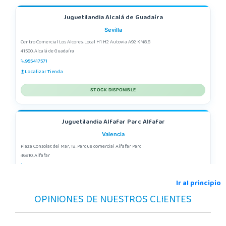
Juguetilandia Alcalá de Guadaíra
Sevilla
Centro Comercial Los Alcores, Local H1 H2 Autovia A92 KM8.8
41500, Alcalá de Guadaíra
955417571
Localizar Tienda
STOCK DISPONIBLE
Juguetilandia Alfafar Parc Alfafar
Valencia
Plaza Consolat del Mar, 18. Parque comercial Alfafar Parc
46910, Alfafar
963948859
Localizar Tienda
Ir al principio
OPINIONES DE NUESTROS CLIENTES
POCAS UNIDADES