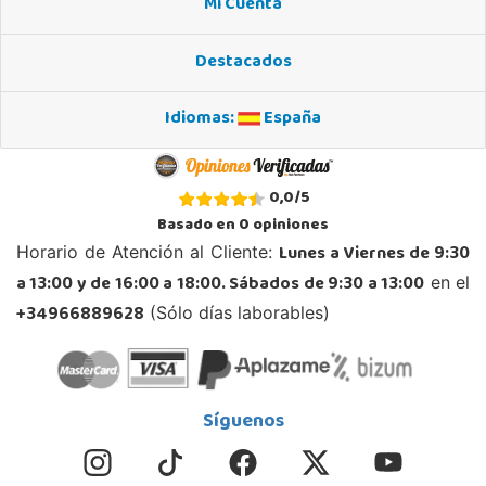
Mi Cuenta
Avd. Alicante,27 (Carretera N-340)
03820, Cocentaina
Destacados
965 59 27 53
Localizar Tienda
Idiomas:
España
POCAS UNIDADES
Juguetilandia Collado Villalba
0,0
/
5
Madrid
Basado en
0
opiniones
C/Jade, 8, Centro Empresarial Sierra Norte, P-29
Lunes a Viernes de 9:30
Horario de Atención al Cliente:
28400, Collado Villalba
a 13:00 y de 16:00 a 18:00. Sábados de 9:30 a 13:00
en el
918 406 791
Localizar Tienda
+34966889628
(Sólo días laborables)
STOCK DISPONIBLE
Juguetilandia Córdoba
Síguenos
Córdoba
C/ INGENIERO JUAN DE LA CIERVA 1 Polígono Industrial La Torrecilla
14013, Córdoba