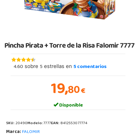
Pincha Pirata + Torre de la Risa Falomir 7777
4.60
5
5
comentarios
sobre
estrellas en
19,
80
€
Disponible
SKU:
20490
Modelo:
7777
EAN:
8412553077774
Marca:
FALOMIR