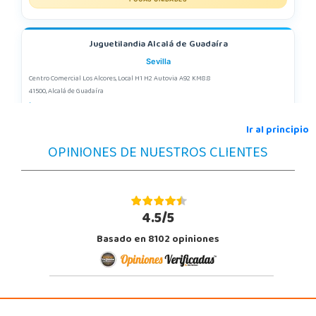
Juguetilandia Alcalá de Guadaíra
Sevilla
Centro Comercial Los Alcores, Local H1 H2 Autovia A92 KM8.8
41500, Alcalá de Guadaíra
955417571
Localizar Tienda
Ir al principio
OPINIONES DE NUESTROS CLIENTES
STOCK DISPONIBLE
Juguetilandia Alcobendas
Madrid
4.5/5
Av. Olímpica, 9, Local A13/21, Centro Comercial La Vega
Basado en 8102 opiniones
28108, Alcobendas
663410492
Localizar Tienda
POCAS UNIDADES