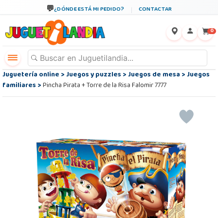
¿DÓNDE ESTÁ MI PEDIDO?
CONTACTAR
←
×
0
Juguetería online
>
Juegos y puzzles
>
Juegos de mesa
>
Juegos
familiares
>
Pincha Pirata + Torre de la Risa Falomir 7777