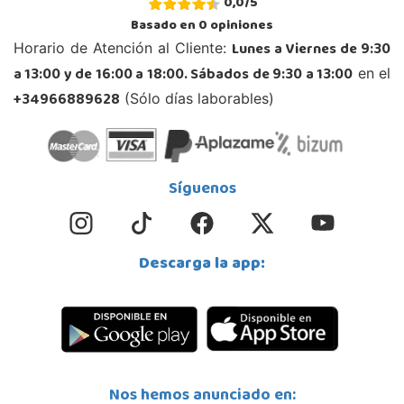
0,0
/
5
Granada
Basado en
0
opiniones
Carretera Armilla 29, Urb. Porcegram, 2
Lunes a Viernes de 9:30
Horario de Atención al Cliente:
18100, Armilla
a 13:00 y de 16:00 a 18:00. Sábados de 9:30 a 13:00
en el
958183860
Localizar Tienda
+34966889628
(Sólo días laborables)
POCAS UNIDADES
Juguetilandia Barakaldo
Síguenos
Vizcaya
Centro comercial Max Center Barrio, Kareaga K., s/n Planta 1 Local LC3
48903, Barakaldo
Descarga la app:
946095553
Localizar Tienda
STOCK DISPONIBLE
Juguetilandia Ciudad Real
Nos hemos anunciado en:
Ciudad Real