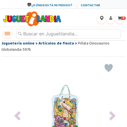
¿DÓNDE ESTÁ MI PEDIDO?
CONTACTAR
←
×
0
Juguetería online
>
Artículos de fiesta
>
Piñata Dinosaurios
Globolandia 5976
Previous
Next