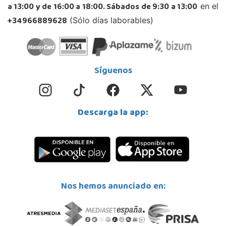
a 13:00 y de 16:00 a 18:00. Sábados de 9:30 a 13:00
en el
918312728
Localizar Tienda
+34966889628
(Sólo días laborables)
STOCK DISPONIBLE
Juguetilandia Lugo
Síguenos
Lugo
CC As Termas, Av. Infanta Elena 213, Antiguo Muelle Eroski
27003, Lugo
Descarga la app:
982 257 294
Localizar Tienda
POCAS UNIDADES
Juguetilandia Pulianas
Nos hemos anunciado en:
Granada
C/ Luis Buñuel, s/n, Parque Comercial Kinepolis
18197, Pulianas
958 153 613
Localizar Tienda