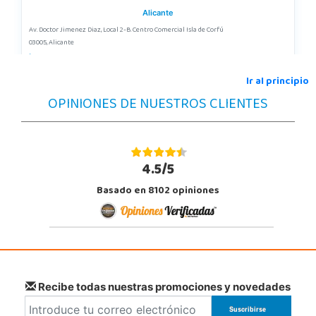
Alicante
Av. Doctor Jimenez Diaz, Local 2-B. Centro Comercial Isla de Corfú
03005, Alicante
965 984 706
Localizar Tienda
Ir al principio
OPINIONES DE NUESTROS CLIENTES
STOCK DISPONIBLE
Juguetilandia Collado Villalba
Madrid
4.5/5
C/Jade, 8, Centro Empresarial Sierra Norte, P-29
Basado en 8102 opiniones
28400, Collado Villalba
918 406 791
Localizar Tienda
STOCK DISPONIBLE
Juguetilandia Elche-Ctra.Crevillente
Recibe todas nuestras promociones y novedades
Alicante