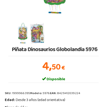
Piñata Dinosaurios Globolandia 5976
4,
50
€
Disponible
SKU:
1999966395
Modelo:
5976
EAN:
8429412039224
Edad:
Desde 3 años (edad orientativa)