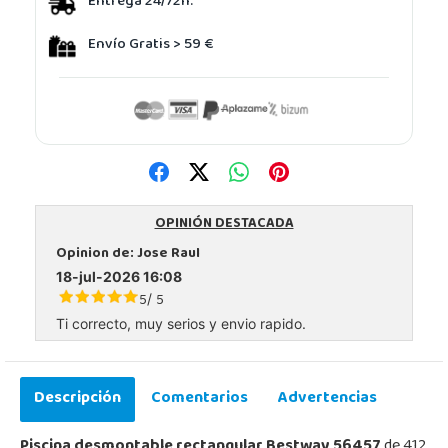
Entrega 24/72h.
Envío Gratis > 59 €
OPINIÓN DESTACADA
Opinion de:
Jose Raul
18-jul-2026 16:08
5
5
/
Ti correcto, muy serios y envio rapido.
Descripción
Comentarios
Advertencias
Piscina desmontable rectangular Bestway 56457
de 412