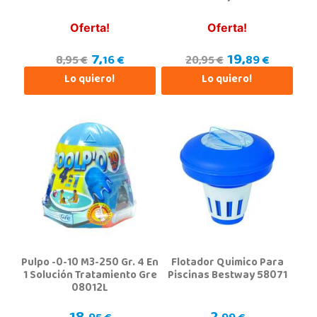
04740, Roquetas de Mar
950 328 560
Oferta!
Oferta!
Localizar Tienda
7,
19,
16 €
89 €
8,95 €
20,95 €
POCAS UNIDADES
Lo quiero!
Lo quiero!
Pulpo -0-10 M3-250 Gr. 4 En
Flotador Quimico Para
1 Solución Tratamiento Gre
Piscinas Bestway 58071
08012L