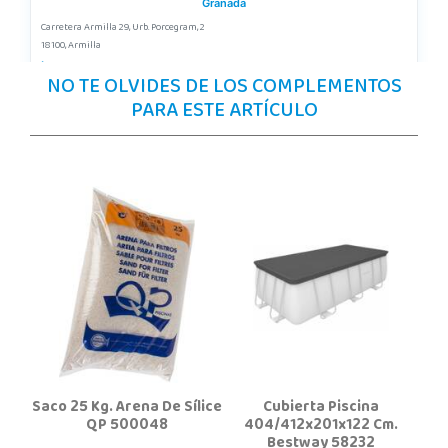
Granada
Carretera Armilla 29, Urb. Porcegram, 2
18100, Armilla
958183860
NO TE OLVIDES DE LOS COMPLEMENTOS
Localizar Tienda
PARA ESTE ARTÍCULO
POCAS UNIDADES
Juguetilandia Lugo
Lugo
CC As Termas, Av. Infanta Elena 213, Antiguo Muelle Eroski
27003, Lugo
982 257 294
Localizar Tienda
POCAS UNIDADES
Juguetilandia Roquetas de Mar
Saco 25 Kg. Arena De Sílice
Cubierta Piscina
Almería
QP 500048
404/412x201x122 Cm.
Bestway 58232
C/ Santiago de Compostela, 14 - Carretera Alicum (Las Salinas)