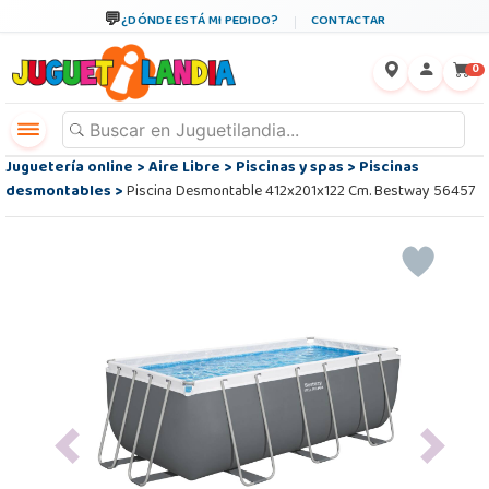
¿DÓNDE ESTÁ MI PEDIDO?
CONTACTAR
←
×
0
Juguetería online
>
Aire Libre
>
Piscinas y spas
>
Piscinas
desmontables
>
Piscina Desmontable 412x201x122 Cm. Bestway 56457
Previous
Next