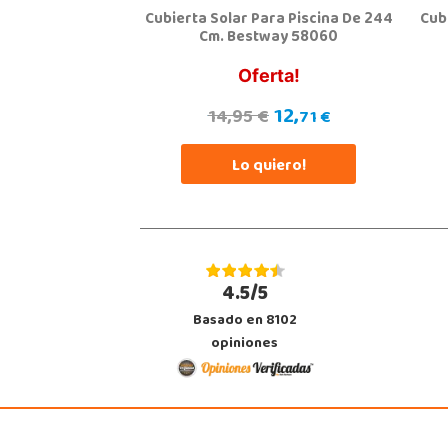
Cubierta Solar Para Piscina De 244
Cub
Juguetilandia Finestrat
Cm. Bestway 58060
Alicante
Rafael Alberti nº 4
Oferta!
03509, Finestrat
966889639
12,
14,95 €
71 €
Localizar Tienda
Lo quiero!
STOCK DISPONIBLE
Juguetilandia Leganés
Madrid
Parque comercial Plaza Nueva, Avenida Puerta del Sol 2, mediana 2-A
4.5/5
28918, Leganés
918312728
Basado en 8102
Localizar Tienda
opiniones
STOCK DISPONIBLE
Juguetilandia Parla