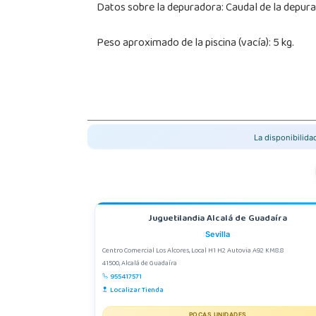
Datos sobre la depuradora: Caudal de la depurad
Peso aproximado de la piscina (vacía): 5 kg.
La disponibilid
Juguetilandia Alcalá de Guadaíra
Sevilla
Centro Comercial Los Alcores, Local H1 H2 Autovia A92 KM8.8
41500, Alcalá de Guadaíra
955417571
Localizar Tienda
POCAS UNIDADES