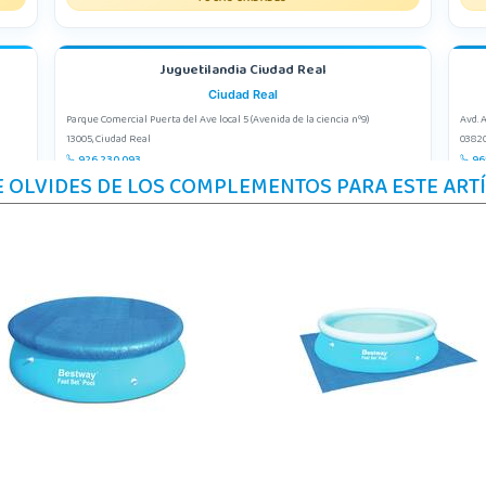
Juguetilandia Ciudad Real
Ciudad Real
Parque Comercial Puerta del Ave local 5 (Avenida de la ciencia nº9)
Avd. 
13005, Ciudad Real
03820
926 230 093
96
E OLVIDES DE LOS COMPLEMENTOS PARA ESTE ART
Localizar Tienda
Lo
POCAS UNIDADES
Juguetilandia Córdoba
Córdoba
C/ INGENIERO JUAN DE LA CIERVA 1 Polígono Industrial La Torrecilla
AV/ V
14013, Córdoba
06400
957299329
92
Localizar Tienda
Lo
POCAS UNIDADES