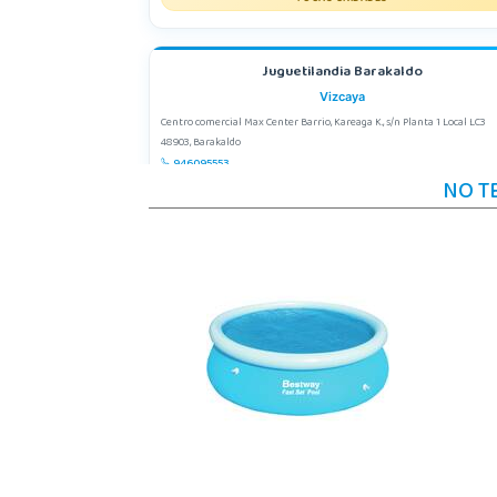
Juguetilandia Barakaldo
Vizcaya
Centro comercial Max Center Barrio, Kareaga K., s/n Planta 1 Local LC3
48903, Barakaldo
946095553
NO T
Localizar Tienda
STOCK DISPONIBLE
Juguetilandia Collado Villalba
Madrid
C/Jade, 8, Centro Empresarial Sierra Norte, P-29
28400, Collado Villalba
918 406 791
Localizar Tienda
POCAS UNIDADES