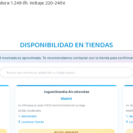
ora: 1.249 l/h. Voltaje: 220-240V.
DISPONIBILIDAD EN TIENDAS
ad mostrada es aproximada. Te recomendamos contactar con la tienda para confirmar 
Juguetilandia Alcobendas
Madrid
Av. Olímpica, 9, Local A13/21, Centro Comercial La Vega
Av. D
28108, Alcobendas
03005
663410492
96
Localizar Tienda
Lo
POCAS UNIDADES