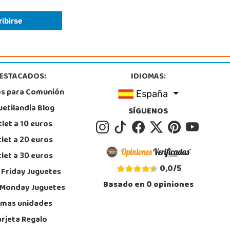
Almería
ntiago de Compostela, 14 - Carretera Alicum (Las Salinas)
, Roquetas de Mar
0 328 560
calizar Tienda
POCAS UNIDADES
ESTACADOS:
IDIOMAS:
os para Comunión
España
Juguetilandia Valencia Gran Turia
uetilandia Blog
SÍGUENOS
Valencia
let a 10 euros
 de Europa s/n, C.C. Gran Túria, Local 2 022
, Xirivella
let a 20 euros
4 91 82 69
let a 30 euros
calizar Tienda
0,0
/
5
 Friday Juguetes
POCAS UNIDADES
Basado en
0
opiniones
 Monday Juguetes
imas unidades
arjeta Regalo