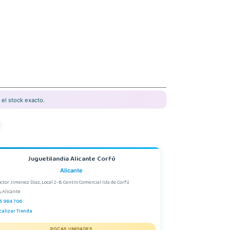
el stock exacto.
Juguetilandia Alicante Corfú
Alicante
octor Jimenez Diaz, Local 2-B. Centro Comercial Isla de Corfú
, Alicante
5 984 706
calizar Tienda
POCAS UNIDADES