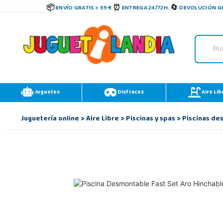
ENVÍO GRATIS > 59 €
ENTREGA 24/72H.
DEVOLUCIÓN GR
Juguetes
Disfraces
Aire Lib
Juguetería online
>
Aire Libre
>
Piscinas y spas
>
Piscinas de