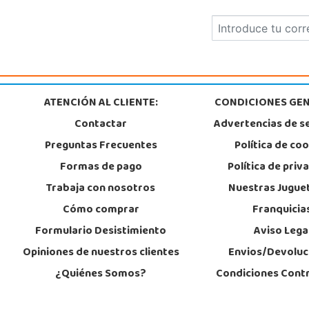
Madrid
C/ Torres de Quevedo, Centro Comercial Parla Natura, local B-4, (A-42 Sal
Parla Centro)
28984, Parla
911 905 905
Localizar Tienda
POCAS UNIDADES
ATENCIÓN AL CLIENTE:
CONDICIONES GEN
Contactar
Advertencias de s
Juguetilandia San Juan
Preguntas Frecuentes
Política de co
Alicante
Formas de pago
Política de priv
Carretera Alicante-Valencia, Km. 88.8 - 14.1 Pol. H
03550, San Juan
Trabaja con nosotros
Nuestras Jugue
965 655 958
Cómo comprar
Franquicia
Localizar Tienda
Formulario Desistimiento
Aviso Lega
POCAS UNIDADES
Opiniones de nuestros clientes
Envios/Devoluc
¿Quiénes Somos?
Condiciones Cont
Juguetilandia Vinaroz
Castellón
Calle dels dauradors, Parc 3.1 Local 1 P.I Vinaroz