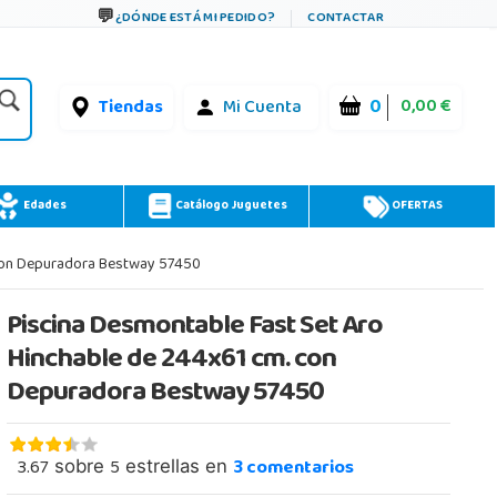
¿DÓNDE ESTÁ MI PEDIDO?
CONTACTAR
0
0,00 €
Tiendas
Mi Cuenta
Edades
Catálogo Juguetes
OFERTAS
 con Depuradora Bestway 57450
Piscina Desmontable Fast Set Aro
Hinchable de 244x61 cm. con
Depuradora Bestway 57450
3.67
5
3
comentarios
sobre
estrellas en