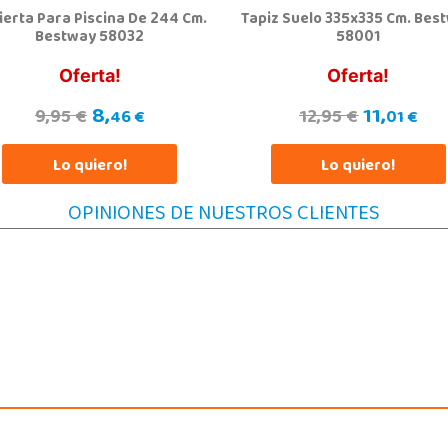
ierta Para Piscina De 244 Cm.
Tapiz Suelo 335x335 Cm. Bes
Juguetilandia Gines
Bestway 58032
58001
Sevilla
Av. del Trabajo, 1 Local L1- C
Av. d
Oferta!
Oferta!
41960, Gines
19002
955605259
94
8,
11,
9,95 €
12,95 €
46 €
01 €
Localizar Tienda
Lo
Lo quiero!
Lo quiero!
POCAS UNIDADES
OPINIONES DE NUESTROS CLIENTES
Juguetilandia Lugo
Lugo
CC As Termas, Av. Infanta Elena 213, Antiguo Muelle Eroski
Jose 
27003, Lugo
06800
982 257 294
92
Localizar Tienda
Lo
STOCK DISPONIBLE
Juguetilandia Pulianas