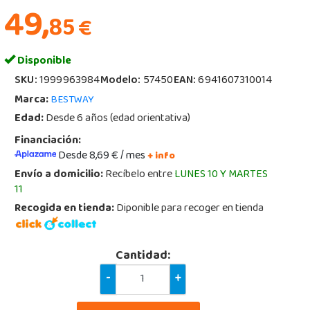
49,
85
€
Disponible
SKU:
1999963984
Modelo:
57450
EAN:
6941607310014
Marca:
BESTWAY
Edad:
Desde 6 años (edad orientativa)
Financiación:
Desde 8,69 € / mes
+ info
Envío a domicilio:
Recíbelo entre
LUNES 10 Y MARTES
11
Recogida en tienda:
Diponible para recoger en tienda
Cantidad:
-
+