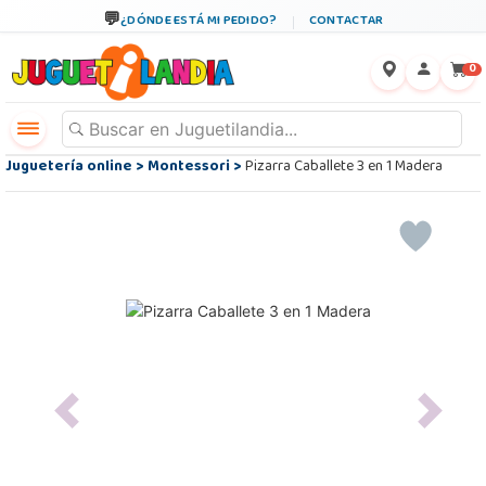
¿DÓNDE ESTÁ MI PEDIDO?
CONTACTAR
←
×
0
Juguetería online
>
Montessori
>
Pizarra Caballete 3 en 1 Madera
Previous
Next