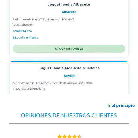
Juguetilandia Albacete
Albacete
Av/Primero de Mayo,CC Los Llanos s/n P0-L-M02
02006, Albacete
967 214 974
Localizar Tienda
STOCK DISPONIBLE
Juguetilandia Alcalá de Guadaíra
Sevilla
Centro Comercial Los Alcores, Local H1 H2 Autovia A92 KM8.8
41500, Alcalá de Guadaíra
955417571
Localizar Tienda
Ir al principio
OPINIONES DE NUESTROS CLIENTES
STOCK DISPONIBLE
Juguetilandia Alcobendas