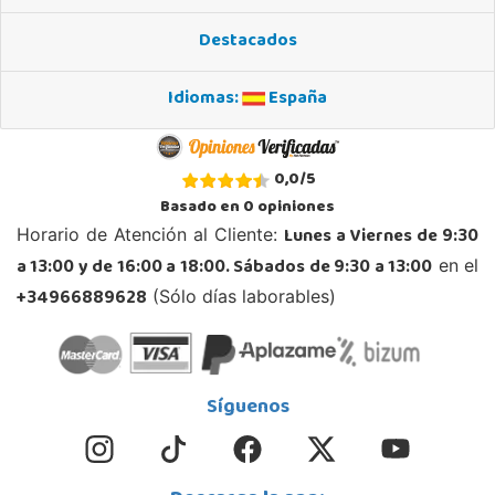
03005, Alicante
Destacados
965 984 706
Localizar Tienda
Idiomas:
España
STOCK DISPONIBLE
Juguetilandia Andújar
0,0
/
5
Jaén
Basado en
0
opiniones
Avda. Roma S/N
Lunes a Viernes de 9:30
Horario de Atención al Cliente:
23740, Andújar
a 13:00 y de 16:00 a 18:00. Sábados de 9:30 a 13:00
en el
953 505 004
Localizar Tienda
+34966889628
(Sólo días laborables)
STOCK DISPONIBLE
Juguetilandia Barakaldo
Síguenos
Vizcaya
Centro comercial Max Center Barrio, Kareaga K., s/n Planta 1 Local LC3
48903, Barakaldo
946095553