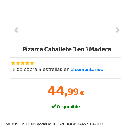
Previous
Next
Pizarra Caballete 3 en 1 Madera
5.00
5
2
comentarios
sobre
estrellas en
44,
99
€
Disponible
SKU:
1999972905
Modelo:
PH05Z011
EAN:
8445276420336