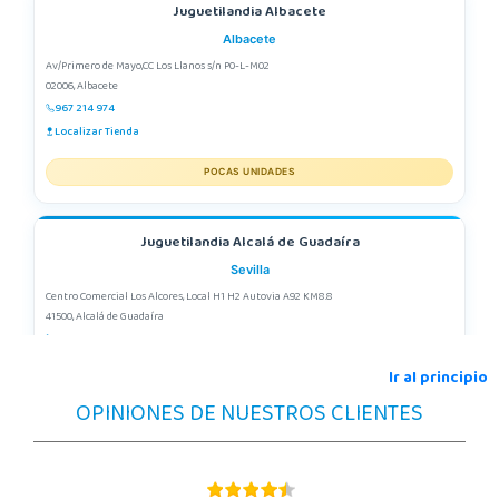
Juguetilandia Albacete
Albacete
Av/Primero de Mayo,CC Los Llanos s/n P0-L-M02
02006, Albacete
967 214 974
Localizar Tienda
POCAS UNIDADES
Juguetilandia Alcalá de Guadaíra
Sevilla
Centro Comercial Los Alcores, Local H1 H2 Autovia A92 KM8.8
41500, Alcalá de Guadaíra
955417571
Localizar Tienda
Ir al principio
OPINIONES DE NUESTROS CLIENTES
STOCK DISPONIBLE
Juguetilandia Alcobendas