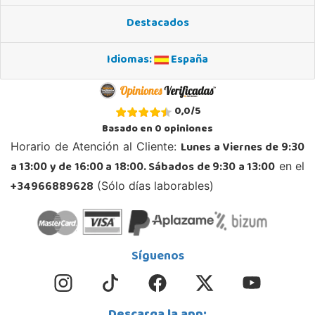
03005, Alicante
Destacados
965 984 706
Localizar Tienda
Idiomas:
España
STOCK DISPONIBLE
Juguetilandia Andújar
0,0
/
5
Jaén
Basado en
0
opiniones
Avda. Roma S/N
Lunes a Viernes de 9:30
Horario de Atención al Cliente:
23740, Andújar
a 13:00 y de 16:00 a 18:00. Sábados de 9:30 a 13:00
en el
953 505 004
Localizar Tienda
+34966889628
(Sólo días laborables)
POCAS UNIDADES
Juguetilandia Armilla
Síguenos
Granada
Carretera Armilla 29, Urb. Porcegram, 2
18100, Armilla
958183860