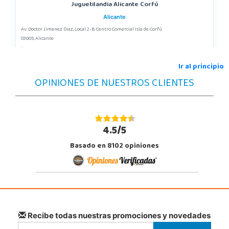
Juguetilandia Alicante Corfú
Alicante
Av. Doctor Jimenez Diaz, Local 2-B. Centro Comercial Isla de Corfú
03005, Alicante
965 984 706
Localizar Tienda
Ir al principio
OPINIONES DE NUESTROS CLIENTES
STOCK DISPONIBLE
Juguetilandia Armilla
Granada
4.5/5
Carretera Armilla 29, Urb. Porcegram, 2
Basado en 8102 opiniones
18100, Armilla
958183860
Localizar Tienda
POCAS UNIDADES
Juguetilandia Córdoba
Recibe todas nuestras promociones y novedades
Córdoba