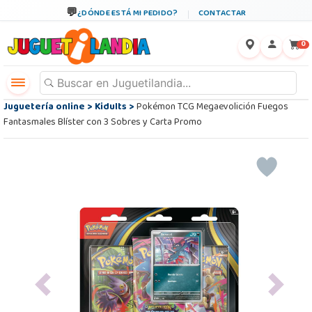
¿DÓNDE ESTÁ MI PEDIDO?
CONTACTAR
←
×
0
Juguetería online
>
Kidults
>
Pokémon TCG Megaevolición Fuegos
Fantasmales Blíster con 3 Sobres y Carta Promo
Previous
Next