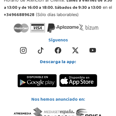
Lunes a Viernes de 9:30
03296, Elche
a 13:00 y de 16:00 a 18:00. Sábados de 9:30 a 13:00
en el
677615003
Localizar Tienda
+34966889628
(Sólo días laborables)
STOCK DISPONIBLE
Juguetilandia Finestrat
Síguenos
Alicante
Rafael Alberti nº 4
03509, Finestrat
Descarga la app:
966889639
Localizar Tienda
STOCK DISPONIBLE
Juguetilandia Gines
Nos hemos anunciado en:
Sevilla
Av. del Trabajo, 1 Local L1- C
41960, Gines
955605259