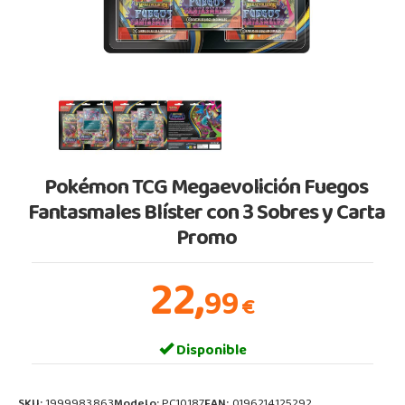
Pokémon TCG Megaevolición Fuegos
Fantasmales Blíster con 3 Sobres y Carta
Promo
22,
99
€
Disponible
SKU:
1999983863
Modelo:
PC10187
EAN:
0196214125292