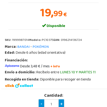
19,
99
€
Disponible
SKU:
1999987014
Modelo:
PC10375
EAN:
0196214136724
Marca:
-
BANDAI
POKÉMON
Edad:
Desde 6 años (edad orientativa)
Financiación:
Desde 3,48 € / mes
+ info
Envío a domicilio:
Recíbelo entre
LUNES 10 Y MARTES 11
Recogida en tienda:
Diponible para recoger en tienda
Cantidad:
-
+