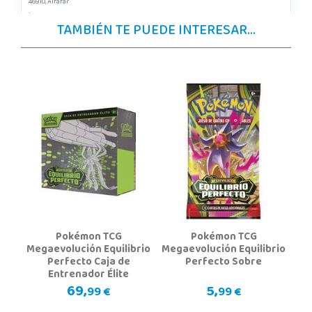
46910, Alfafar
963948859
TAMBIÉN TE PUEDE INTERESAR...
Localizar Tienda
POCAS UNIDADES
Juguetilandia Cocentaina
Alicante
Avd. Alicante,27 (Carretera N-340)
03820, Cocentaina
965 59 27 53
Localizar Tienda
POCAS UNIDADES
Pokémon TCG
Pokémon TCG
Juguetilandia Córdoba
Megaevolución Equilibrio
Megaevolución Equilibrio
Perfecto Caja de
Perfecto Sobre
Córdoba
Entrenador Élite
C/ INGENIERO JUAN DE LA CIERVA 1 Polígono Industrial La Torrecilla
69,
5,
99 €
99 €
14013, Córdoba
957299329