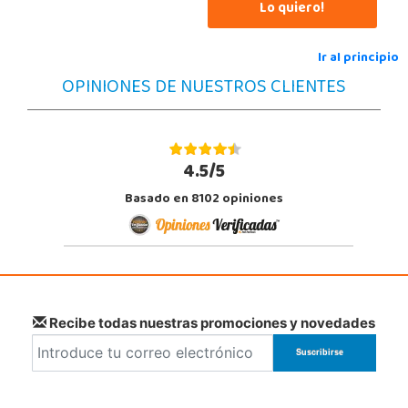
Lo quiero!
STOCK DISPONIBLE
Ir al principio
Juguetilandia Finestrat
OPINIONES DE NUESTROS CLIENTES
Alicante
Rafael Alberti nº 4
03509, Finestrat
966889639
4.5/5
Localizar Tienda
Basado en 8102 opiniones
POCAS UNIDADES
Juguetilandia Gines
Sevilla
Av. del Trabajo, 1 Local L1- C
41960, Gines
Recibe todas nuestras promociones y novedades
955605259
Localizar Tienda
POCAS UNIDADES