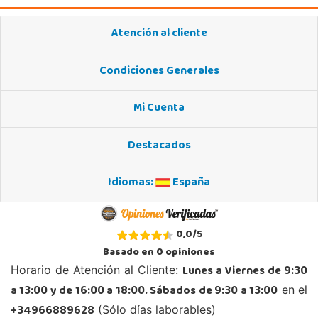
Juguetilandia Huelva
Atención al cliente
Huelva
Avenida Molino de la Vega, C.C. Puerta del Odiel, Pol. Pesquero Norte, Nave 4
Condiciones Generales
21002, Huelva
959 541 845
Mi Cuenta
Localizar Tienda
POCAS UNIDADES
Destacados
Juguetilandia Leganés
Idiomas:
España
Madrid
Parque comercial Plaza Nueva, Avenida Puerta del Sol 2, mediana 2-A
28918, Leganés
0,0
/
5
918312728
Basado en
0
opiniones
Localizar Tienda
Lunes a Viernes de 9:30
Horario de Atención al Cliente:
POCAS UNIDADES
a 13:00 y de 16:00 a 18:00. Sábados de 9:30 a 13:00
en el
+34966889628
(Sólo días laborables)