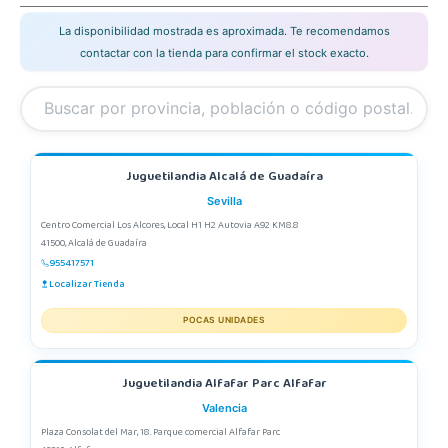
La disponibilidad mostrada es aproximada. Te recomendamos
contactar con la tienda para confirmar el stock exacto.
Juguetilandia Alcalá de Guadaíra
Sevilla
Centro Comercial Los Alcores, Local H1 H2 Autovia A92 KM8.8
41500, Alcalá de Guadaíra
955417571
Localizar Tienda
POCAS UNIDADES
Juguetilandia Alfafar Parc Alfafar
Valencia
Plaza Consolat del Mar, 18. Parque comercial Alfafar Parc