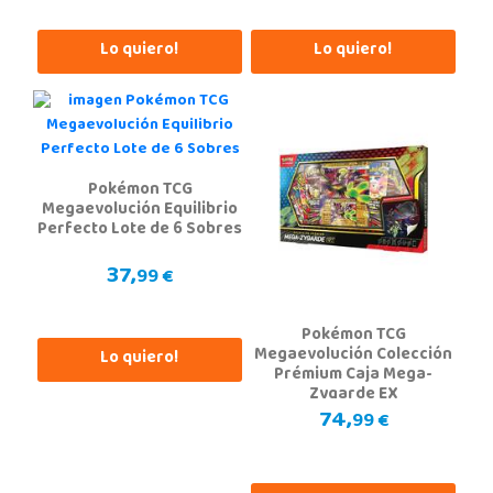
Localizar Tienda
Lo quiero!
Lo quiero!
STOCK DISPONIBLE
Juguetilandia Don Benito Vegas
Badajoz
AV/ Vegas Altas Nº 27-2
Pokémon TCG
06400, Don Benito
Megaevolución Equilibrio
924 805 636
Perfecto Lote de 6 Sobres
Localizar Tienda
37,
99 €
POCAS UNIDADES
Pokémon TCG
Juguetilandia Elche-Ctra.Crevillente
Megaevolución Colección
Lo quiero!
Prémium Caja Mega-
Alicante
Zygarde EX
Crta. Crevillente Pol. Llano de San José, Calle Reus, Nº 4 local 1
74,
99 €
03296, Elche
677615003
Localizar Tienda