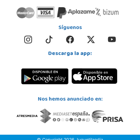
Juguetilandia Lugo
Lugo
CC As Termas, Av. Infanta Elena 213, Antiguo Muelle Eroski
27003, Lugo
Síguenos
982 257 294
Localizar Tienda
STOCK DISPONIBLE
Descarga la app:
Juguetilandia Mérida
Badajoz
Jose Saramago de Sousa, 25
06800, Mérida
924 371 284
Nos hemos anunciado en:
Localizar Tienda
POCAS UNIDADES
Juguetilandia Murcia
Murcia
© Copyright 2026 Juguetilandia