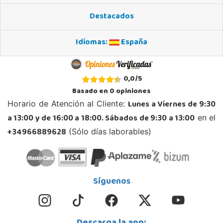
23740, Andújar
Destacados
953 505 004
Localizar Tienda
Idiomas:
España
STOCK DISPONIBLE
Juguetilandia Armilla
0,0
/
5
Granada
Basado en
0
opiniones
Carretera Armilla 29, Urb. Porcegram, 2
Lunes a Viernes de 9:30
Horario de Atención al Cliente:
18100, Armilla
a 13:00 y de 16:00 a 18:00. Sábados de 9:30 a 13:00
en el
958183860
Localizar Tienda
+34966889628
(Sólo días laborables)
STOCK DISPONIBLE
Juguetilandia Ciudad Real
Síguenos
Ciudad Real
Parque Comercial Puerta del Ave local 5 (Avenida de la ciencia nº9)
13005, Ciudad Real
926 230 093