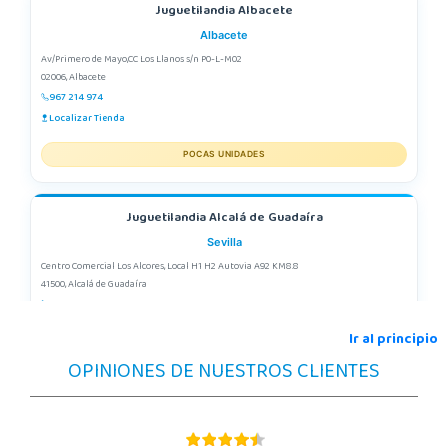
Juguetilandia Albacete
Albacete
Av/Primero de Mayo,CC Los Llanos s/n P0-L-M02
02006, Albacete
967 214 974
Localizar Tienda
POCAS UNIDADES
Juguetilandia Alcalá de Guadaíra
Sevilla
Centro Comercial Los Alcores, Local H1 H2 Autovia A92 KM8.8
41500, Alcalá de Guadaíra
955417571
Localizar Tienda
Ir al principio
OPINIONES DE NUESTROS CLIENTES
POCAS UNIDADES
Juguetilandia Alcobendas