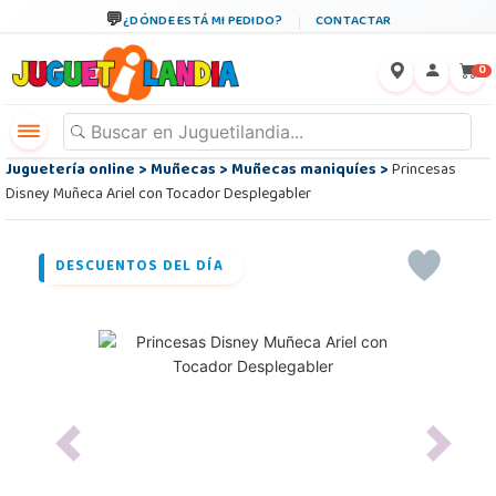
¿DÓNDE ESTÁ MI PEDIDO?
CONTACTAR
←
×
0
Juguetería online
>
Muñecas
>
Muñecas maniquíes
>
Princesas
Disney Muñeca Ariel con Tocador Desplegabler
DESCUENTOS DEL DÍA
Previous
Next