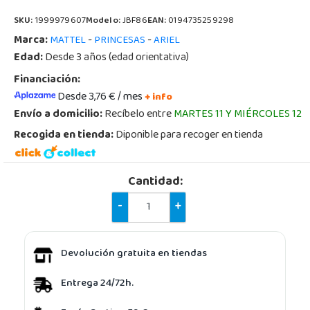
SKU:
1999979607
Modelo:
JBF86
EAN:
0194735259298
Marca:
-
-
MATTEL
PRINCESAS
ARIEL
Edad:
Desde 3 años (edad orientativa)
Financiación:
Desde 3,76 € / mes
+ info
Envío a domicilio:
Recíbelo entre
MARTES 11 Y MIÉRCOLES 12
Recogida en tienda:
Diponible para recoger en tienda
Cantidad:
-
+
Devolución gratuita en tiendas
Entrega 24/72h.