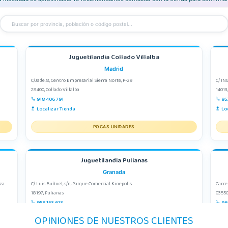
Juguetilandia Collado Villalba
Madrid
C/Jade, 8, Centro Empresarial Sierra Norte, P-29
C/ IN
28400, Collado Villalba
14013
918 406 791
95
Localizar Tienda
Lo
POCAS UNIDADES
Juguetilandia Pulianas
Granada
aza
C/ Luis Buñuel, s/n, Parque Comercial Kinepolis
Carre
18197, Pulianas
03550
958 153 613
96
Localizar Tienda
Lo
OPINIONES DE NUESTROS CLIENTES