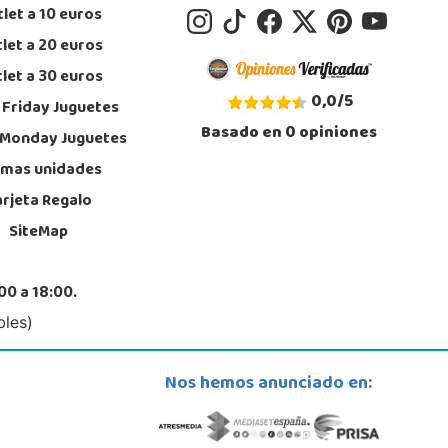
let a 10 euros
let a 20 euros
let a 30 euros
0,0
/
5
 Friday Juguetes
Basado en
0
opiniones
 Monday Juguetes
imas unidades
arjeta Regalo
SiteMap
00 a 18:00.
bles)
Nos hemos anunciado en: