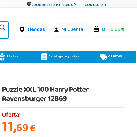
¿DÓNDE ESTÁ MI PEDIDO?
CONTACTAR
0
0,00 €
Tiendas
Mi Cuenta
Edades
Catálogo Juguetes
OFERTAS
Puzzle XXL 100 Harry Potter
Ravensburger 12869
Oferta!
11,
69
€