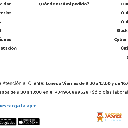
acidad
¿Dónde está mi pedido?
Out
terías
Out
s
Out
l
Black
iones
Cyber
ratación
Últ
T
Lunes a Viernes de 9:30 a 13:00 y de 16:
 Atención al Cliente:
dos de 9:30 a 13:00
+34966889628
en el
(Sólo días labora
Descarga la app: