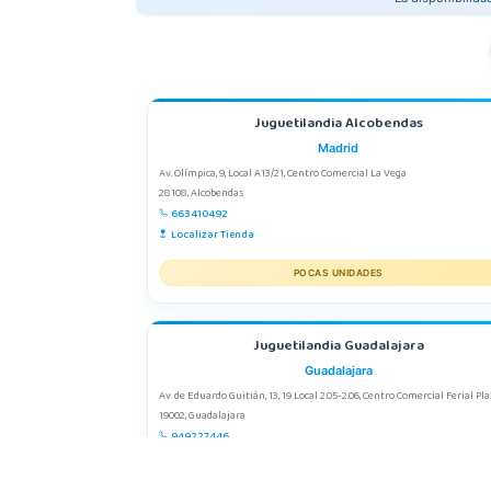
Juguetilandia Alcobendas
Madrid
Av. Olímpica, 9, Local A13/21, Centro Comercial La Vega
28108, Alcobendas
663410492
Localizar Tienda
POCAS UNIDADES
Juguetilandia Guadalajara
Guadalajara
Av. de Eduardo Guitián, 13, 19 Local 2.05-2.06, Centro Comercial Ferial Pl
19002, Guadalajara
949227446
Localizar Tienda