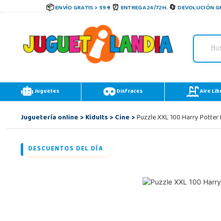
ENVÍO GRATIS > 59 €
ENTREGA 24/72H.
DEVOLUCIÓN GR
Juguetes
Disfraces
Aire Lib
Juguetería online
>
Kidults
>
Cine
>
Puzzle XXL 100 Harry Potter
DESCUENTOS DEL DÍA