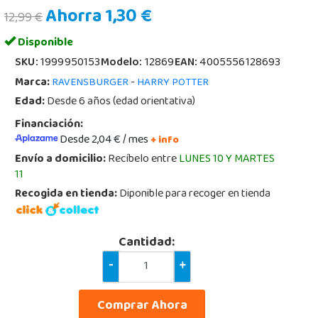
Ahorra 1,30 €
12,99 €
Disponible
SKU:
1999950153
Modelo:
12869
EAN:
4005556128693
Marca:
-
RAVENSBURGER
HARRY POTTER
Edad:
Desde 6 años (edad orientativa)
Financiación:
Desde 2,04 € / mes
+ info
Envío a domicilio:
Recíbelo entre
LUNES 10 Y MARTES
11
Recogida en tienda:
Diponible para recoger en tienda
Cantidad:
-
+
Comprar Ahora