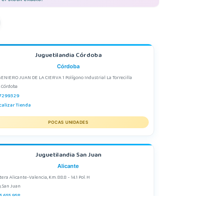
Juguetilandia Córdoba
Córdoba
GENIERO JUAN DE LA CIERVA 1 Polígono Industrial La Torrecilla
, Córdoba
7299329
calizar Tienda
POCAS UNIDADES
Juguetilandia San Juan
Alicante
tera Alicante-Valencia, Km. 88.8 - 14.1 Pol. H
, San Juan
5 655 958
calizar Tienda