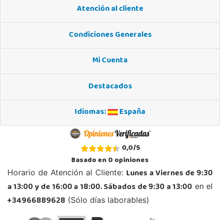
Atención al cliente
STOCK DISPONIBLE
Condiciones Generales
Juguetilandia Alicante Corfú
Alicante
Mi Cuenta
Av. Doctor Jimenez Diaz, Local 2-B. Centro Comercial Isla de Corfú
03005, Alicante
Destacados
965 984 706
Localizar Tienda
Idiomas:
España
POCAS UNIDADES
Juguetilandia Armilla
0,0
/
5
Granada
Basado en
0
opiniones
Carretera Armilla 29, Urb. Porcegram, 2
Lunes a Viernes de 9:30
Horario de Atención al Cliente:
18100, Armilla
a 13:00 y de 16:00 a 18:00. Sábados de 9:30 a 13:00
en el
958183860
Localizar Tienda
+34966889628
(Sólo días laborables)
STOCK DISPONIBLE