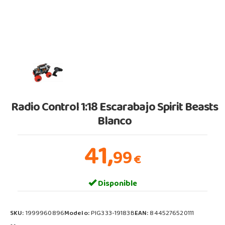
Radio Control 1:18 Escarabajo Spirit Beasts
Blanco
41,
99
€
Disponible
SKU:
1999960896
Modelo:
PIG333-19183B
EAN:
8445276520111