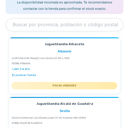
La disponibilidad mostrada es aproximada. Te recomendamos
contactar con la tienda para confirmar el stock exacto.
Juguetilandia Albacete
Albacete
Av/Primero de Mayo,CC Los Llanos s/n P0-L-M02
02006, Albacete
967 214 974
Localizar Tienda
POCAS UNIDADES
Juguetilandia Alcalá de Guadaíra
Sevilla
Centro Comercial Los Alcores, Local H1 H2 Autovia A92 KM8.8
41500, Alcalá de Guadaíra
955417571