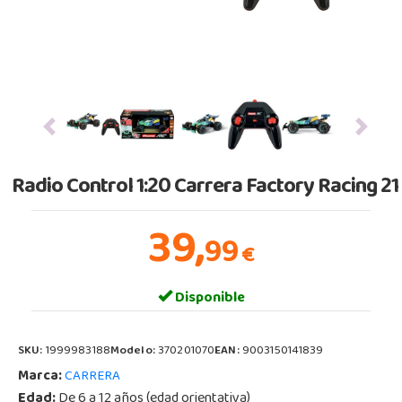
Previous
Next
Radio Control 1:20 Carrera Factory Racing 21
39,
99
€
Disponible
SKU:
1999983188
Modelo:
370201070
EAN:
9003150141839
Marca:
CARRERA
Edad:
De 6 a 12 años (edad orientativa)