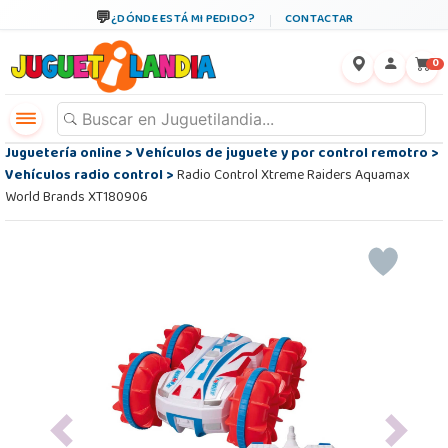
¿DÓNDE ESTÁ MI PEDIDO?
CONTACTAR
←
×
0
Juguetería online
>
Vehículos de juguete y por control remotro
>
Vehículos radio control
>
Radio Control Xtreme Raiders Aquamax
World Brands XT180906
Previous
Next