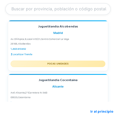
Juguetilandia Alcobendas
Madrid
Av. Olímpica, 9, Local A13/21, Centro Comercial La Vega
28108, Alcobendas
663410492
Localizar Tienda
POCAS UNIDADES
Juguetilandia Cocentaina
Alicante
Avd. Alicante,27 (Carretera N-340)
03820, Cocentaina
965 59 27 53
Localizar Tienda
Ir al principio