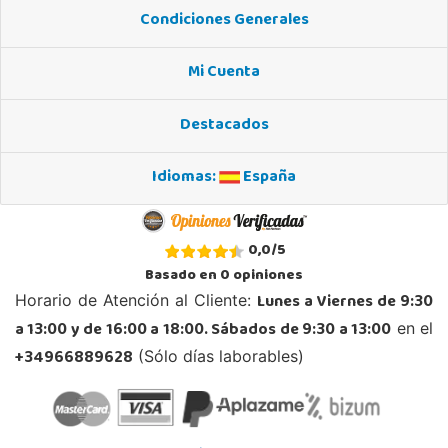
Condiciones Generales
Juguetilandia Roquetas de Mar
Almería
Mi Cuenta
C/ Santiago de Compostela, 14 - Carretera Alicum (Las Salinas)
04740, Roquetas de Mar
Destacados
950 328 560
Localizar Tienda
Idiomas:
España
POCAS UNIDADES
Juguetilandia San Juan
0,0
/
5
Alicante
Basado en
0
opiniones
Carretera Alicante-Valencia, Km. 88.8 - 14.1 Pol. H
Lunes a Viernes de 9:30
Horario de Atención al Cliente:
03550, San Juan
a 13:00 y de 16:00 a 18:00. Sábados de 9:30 a 13:00
en el
965 655 958
Localizar Tienda
+34966889628
(Sólo días laborables)
POCAS UNIDADES