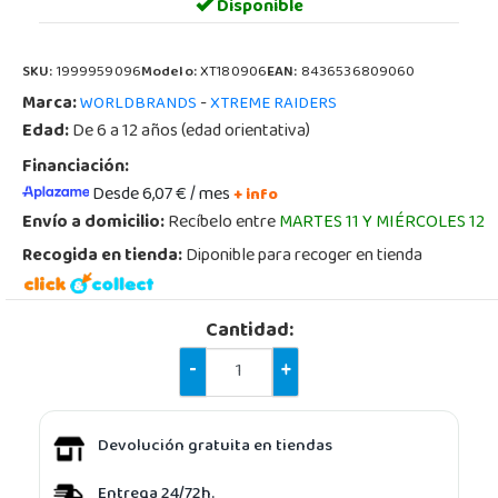
Disponible
SKU:
1999959096
Modelo:
XT180906
EAN:
8436536809060
Marca:
-
WORLDBRANDS
XTREME RAIDERS
Edad:
De 6 a 12 años (edad orientativa)
Financiación:
Desde 6,07 € / mes
+ info
Envío a domicilio:
Recíbelo entre
MARTES 11 Y MIÉRCOLES 12
Recogida en tienda:
Diponible para recoger en tienda
Cantidad:
-
+
Devolución gratuita en tiendas
Entrega 24/72h.