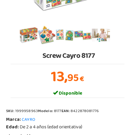
Screw Cayro 8177
13,
95
€
Disponible
SKU:
1999958963
Modelo:
8177
EAN:
8422878081776
Marca:
CAYRO
Edad:
De 2 a 4 años (edad orientativa)