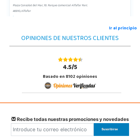
Plaza Consolat del Mar, 18. Parque comercial Alfafar Parc
46910, Alfafar
963948859
Localizar Tienda
Ir al principio
OPINIONES DE NUESTROS CLIENTES
STOCK DISPONIBLE
Juguetilandia Alicante Corfú
Alicante
4.5/5
Av. Doctor Jimenez Diaz, Local 2-B. Centro Comercial Isla de Corfú
Basado en 8102 opiniones
03005, Alicante
965 984 706
Localizar Tienda
STOCK DISPONIBLE
Juguetilandia Armilla
Recibe todas nuestras promociones y novedades
Granada
Carretera Armilla 29, Urb. Porcegram, 2