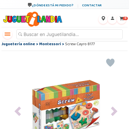
¿DÓNDE ESTÁ MI PEDIDO?
CONTACTAR
←
×
0
Juguetería online
>
Montessori
>
Screw Cayro 8177
Previous
Next