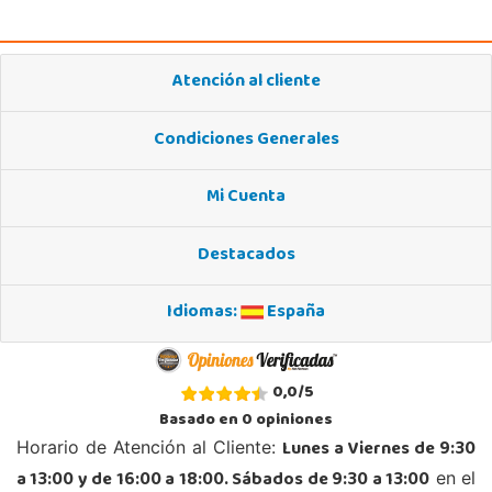
18100, Armilla
958183860
Localizar Tienda
Atención al cliente
POCAS UNIDADES
Condiciones Generales
Juguetilandia Córdoba
Córdoba
Mi Cuenta
C/ INGENIERO JUAN DE LA CIERVA 1 Polígono Industrial La Torrecilla
14013, Córdoba
Destacados
957299329
Localizar Tienda
Idiomas:
España
STOCK DISPONIBLE
Juguetilandia Don Benito Vegas
0,0
/
5
Badajoz
Basado en
0
opiniones
AV/ Vegas Altas Nº 27-2
Lunes a Viernes de 9:30
Horario de Atención al Cliente:
06400, Don Benito
a 13:00 y de 16:00 a 18:00. Sábados de 9:30 a 13:00
en el
924 805 636