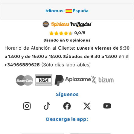
Localizar Tienda
Idiomas:
España
POCAS UNIDADES
Juguetilandia Andújar
0,0
/
5
Jaén
Basado en
0
opiniones
Avda. Roma S/N
Lunes a Viernes de 9:30
Horario de Atención al Cliente:
23740, Andújar
a 13:00 y de 16:00 a 18:00. Sábados de 9:30 a 13:00
en el
953 505 004
Localizar Tienda
+34966889628
(Sólo días laborables)
POCAS UNIDADES
Juguetilandia Armilla
Síguenos
Granada
Carretera Armilla 29, Urb. Porcegram, 2
18100, Armilla
Descarga la app:
958183860
Localizar Tienda