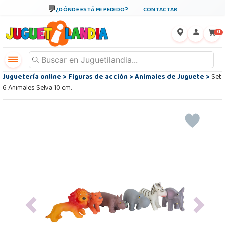
¿DÓNDE ESTÁ MI PEDIDO?
CONTACTAR
←
×
0
Juguetería online
>
Figuras de acción
>
Animales de Juguete
>
Set
6 Animales Selva 10 cm.
Previous
Next