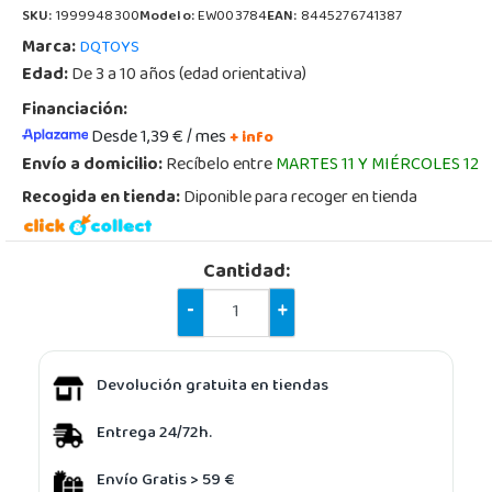
SKU:
1999948300
Modelo:
EW003784
EAN:
8445276741387
Marca:
DQTOYS
Edad:
De 3 a 10 años (edad orientativa)
Financiación:
Desde 1,39 € / mes
+ info
Envío a domicilio:
Recíbelo entre
MARTES 11 Y MIÉRCOLES 12
Recogida en tienda:
Diponible para recoger en tienda
Cantidad:
-
+
Devolución gratuita en tiendas
Entrega 24/72h.
Envío Gratis > 59 €