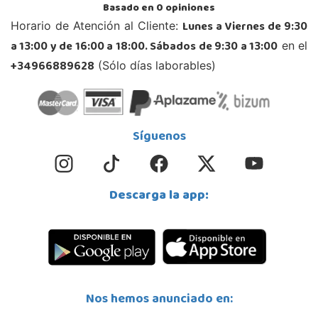
Jaén
Basado en
0
opiniones
Avda. Roma S/N
Lunes a Viernes de 9:30
Horario de Atención al Cliente:
23740, Andújar
a 13:00 y de 16:00 a 18:00. Sábados de 9:30 a 13:00
en el
953 505 004
Localizar Tienda
+34966889628
(Sólo días laborables)
STOCK DISPONIBLE
Juguetilandia Armilla
Síguenos
Granada
Carretera Armilla 29, Urb. Porcegram, 2
18100, Armilla
Descarga la app:
958183860
Localizar Tienda
POCAS UNIDADES
Juguetilandia Barakaldo
Nos hemos anunciado en:
Vizcaya
Centro comercial Max Center Barrio, Kareaga K., s/n Planta 1 Local LC3