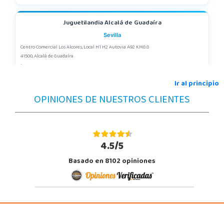
Juguetilandia Alcalá de Guadaíra
Sevilla
Centro Comercial Los Alcores, Local H1 H2 Autovia A92 KM8.8
41500, Alcalá de Guadaíra
955417571
Localizar Tienda
Ir al principio
OPINIONES DE NUESTROS CLIENTES
STOCK DISPONIBLE
Juguetilandia Alcobendas
Madrid
4.5/5
Av. Olímpica, 9, Local A13/21, Centro Comercial La Vega
Basado en 8102 opiniones
28108, Alcobendas
663410492
Localizar Tienda
STOCK DISPONIBLE