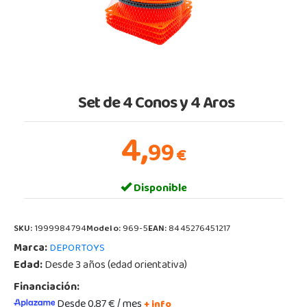
Set de 4 Conos y 4 Aros
4,
99
€
Disponible
SKU:
1999984794
Modelo:
969-5
EAN:
8445276451217
Marca:
DEPORTOYS
Edad:
Desde 3 años (edad orientativa)
Financiación:
Desde 0,87 € / mes
+ info