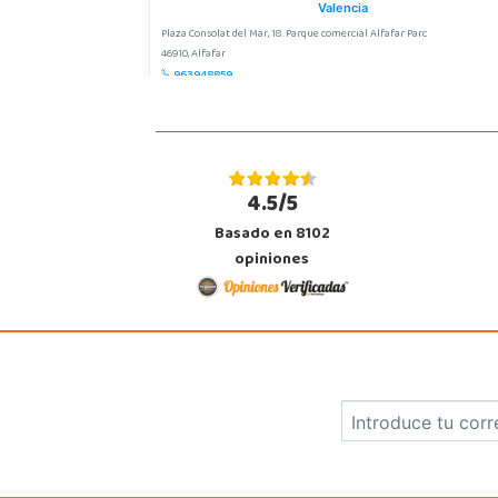
Valencia
Plaza Consolat del Mar, 18. Parque comercial Alfafar Parc
46910, Alfafar
963948859
Localizar Tienda
STOCK DISPONIBLE
4.5/5
Juguetilandia Armilla
Basado en 8102
Granada
opiniones
Carretera Armilla 29, Urb. Porcegram, 2
18100, Armilla
958183860
Localizar Tienda
STOCK DISPONIBLE
Juguetilandia Cocentaina
Alicante
Avd. Alicante,27 (Carretera N-340)