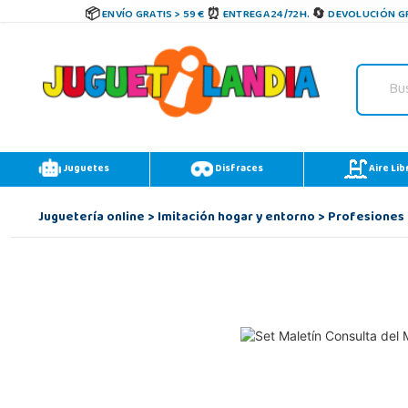
ENVÍO GRATIS > 59 €
ENTREGA 24/72H.
DEVOLUCIÓN GR
Juguetes
Disfraces
Aire Lib
Juguetería online
>
Imitación hogar y entorno
>
Profesiones