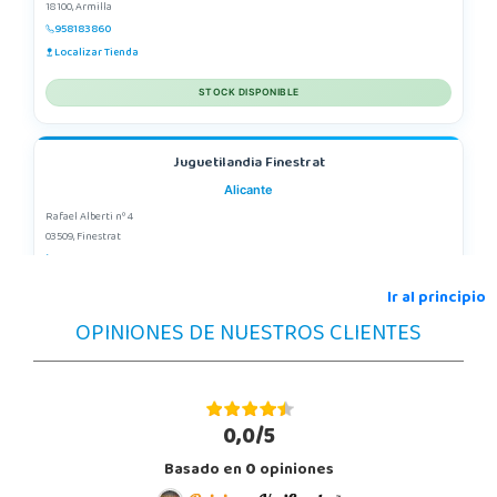
18100, Armilla
958183860
Localizar Tienda
STOCK DISPONIBLE
Juguetilandia Finestrat
Alicante
Rafael Alberti nº 4
03509, Finestrat
966889639
Localizar Tienda
Ir al principio
OPINIONES DE NUESTROS CLIENTES
STOCK DISPONIBLE
Juguetilandia Pulianas
Granada
0,0/5
C/ Luis Buñuel, s/n, Parque Comercial Kinepolis
Basado en
0
opiniones
18197, Pulianas
958 153 613