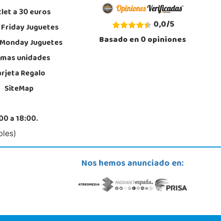
let a 30 euros
0,0
/
5
 Friday Juguetes
Basado en
0
opiniones
 Monday Juguetes
imas unidades
arjeta Regalo
SiteMap
00 a 18:00.
bles)
Nos hemos anunciado en: