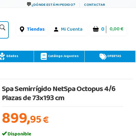
¿DÓNDE ESTÁ MI PEDIDO?
CONTACTAR
0
0,00 €
Tiendas
Mi Cuenta
Edades
Catálogo Juguetes
OFERTAS
Spa Semirrígido NetSpa Octopus 4/6
Plazas de 73x193 cm
899,
95
€
Disponible