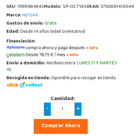
SKU:
1999964643
Modelo:
SP-OCT165B
EAN:
3700691416544
Marca:
NETSPA
Gastos de envío:
Gratis
Edad:
Desde 14 años (edad orientativa)
Financiación:
compra ahora y paga después
+ info
Desde 78,75 € / mes
+ info
Envío a domicilio:
Recíbelo entre
LUNES 17 Y MARTES
18
Recogida en tienda:
Diponible para recoger en tienda
Cantidad:
-
+
Comprar Ahora