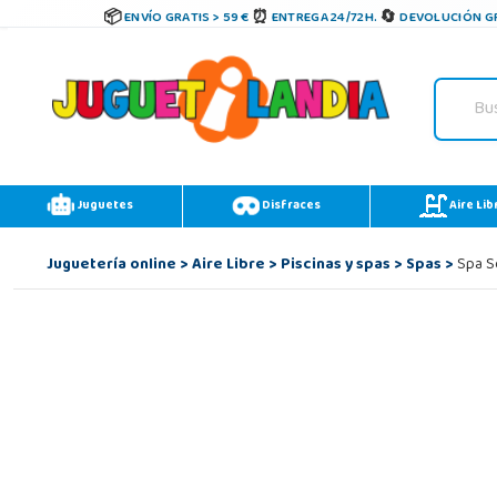
ENVÍO GRATIS > 59 €
ENTREGA 24/72H.
DEVOLUCIÓN GR
Juguetes
Disfraces
Aire Lib
Juguetería online
>
Aire Libre
>
Piscinas y spas
>
Spas
>
Spa Se