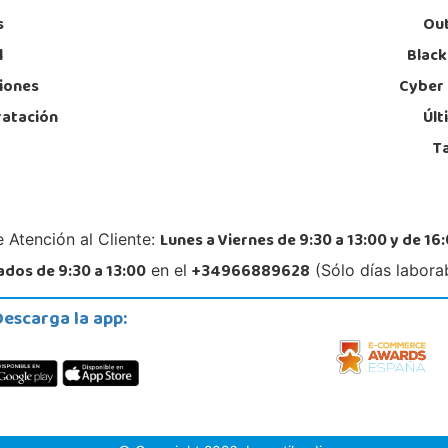
s
Out
l
Black
iones
Cyber
ratación
Últ
T
Lunes a Viernes de 9:30 a 13:00 y de 16:
 Atención al Cliente:
dos de 9:30 a 13:00
+34966889628
en el
(Sólo días labora
Descarga la app: