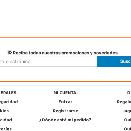
Recibe todas nuestras promociones y novedades
ERALES:
MI CUENTA:
D
eguridad
Entrar
Regal
okies
Registrarse
Jug
acidad
¿Dónde está mi pedido?
Out
terías
Out