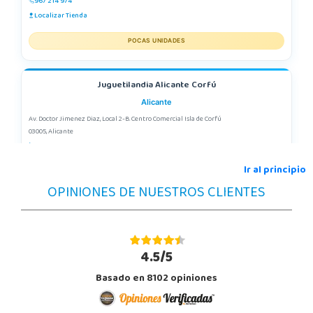
967 214 974
Localizar Tienda
POCAS UNIDADES
Juguetilandia Alicante Corfú
Alicante
Av. Doctor Jimenez Diaz, Local 2-B. Centro Comercial Isla de Corfú
03005, Alicante
965 984 706
Localizar Tienda
Ir al principio
OPINIONES DE NUESTROS CLIENTES
POCAS UNIDADES
Juguetilandia Andújar
Jaén
4.5/5
Avda. Roma S/N
Basado en 8102 opiniones
23740, Andújar
953 505 004
Localizar Tienda