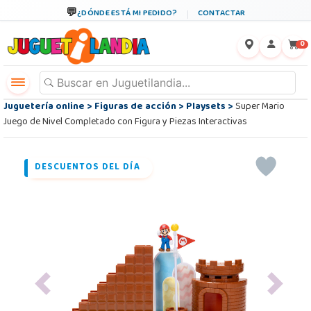
¿DÓNDE ESTÁ MI PEDIDO?
CONTACTAR
←
×
0
Juguetería online
>
Figuras de acción
>
Playsets
>
Super Mario
Juego de Nivel Completado con Figura y Piezas Interactivas
DESCUENTOS DEL DÍA
Previous
Next