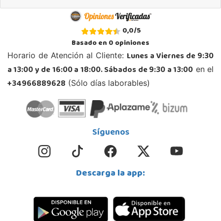
Juguetilandia Ciudad Real
0,0
/
5
Ciudad Real
Basado en
0
opiniones
Parque Comercial Puerta del Ave local 5 (Avenida de la ciencia nº9)
Lunes a Viernes de 9:30
Horario de Atención al Cliente:
13005, Ciudad Real
a 13:00 y de 16:00 a 18:00. Sábados de 9:30 a 13:00
en el
926 230 093
Localizar Tienda
+34966889628
(Sólo días laborables)
POCAS UNIDADES
Juguetilandia Cocentaina
Síguenos
Alicante
Avd. Alicante,27 (Carretera N-340)
03820, Cocentaina
Descarga la app:
965 59 27 53
Localizar Tienda
POCAS UNIDADES