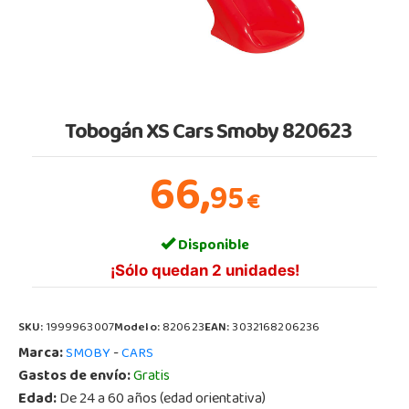
Tobogán XS Cars Smoby 820623
66,
95
€
Disponible
¡Sólo quedan 2 unidades!
SKU:
1999963007
Modelo:
820623
EAN:
3032168206236
Marca:
-
SMOBY
CARS
Gastos de envío:
Gratis
Edad:
De 24 a 60 años (edad orientativa)