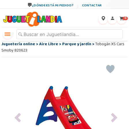
¿DÓNDE ESTÁ MI PEDIDO?
CONTACTAR
←
×
0
Juguetería online
>
Aire Libre
>
Parque y jardín
>
Tobogán XS Cars
Smoby 820623
Previous
Next