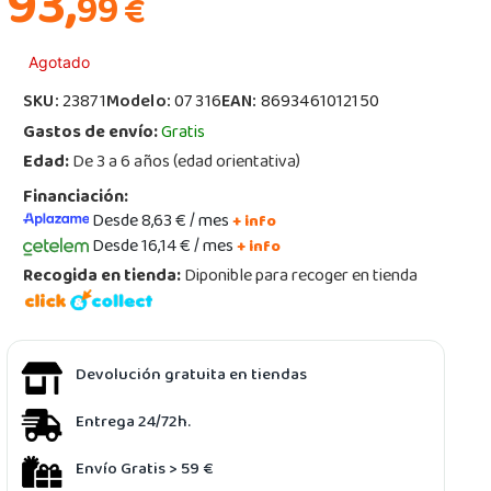
93,
99
€
Agotado
SKU:
23871
Modelo:
07 316
EAN:
8693461012150
Gastos de envío:
Gratis
Edad:
De 3 a 6 años (edad orientativa)
Financiación:
Desde 8,63 € / mes
+ info
Desde 16,14 € / mes
+ info
Recogida en tienda:
Diponible para recoger en tienda
Devolución gratuita en tiendas
Entrega 24/72h.
Envío Gratis > 59 €