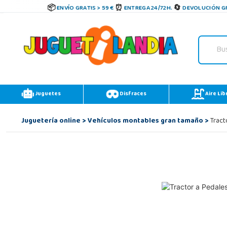
ENVÍO GRATIS > 59 €
ENTREGA 24/72H.
DEVOLUCIÓN GR
Juguetes
Disfraces
Aire Lib
Juguetería online
>
Vehículos montables gran tamaño
>
Tract