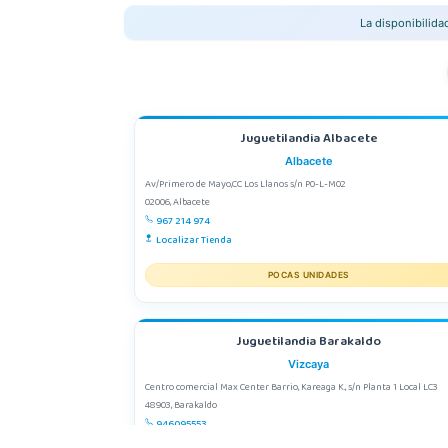
La disponibilid
Juguetilandia Albacete
Albacete
Av/Primero de Mayo,CC Los Llanos s/n P0-L-M02
02006, Albacete
967 214 974
Localizar Tienda
POCAS UNIDADES
Juguetilandia Barakaldo
Vizcaya
Centro comercial Max Center Barrio, Kareaga K., s/n Planta 1 Local LC3
48903, Barakaldo
946095553
Localizar Tienda