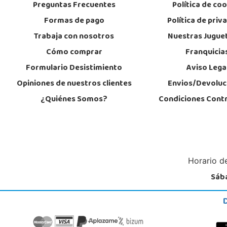
Preguntas Frecuentes
Política de co
POCAS UNIDADES
Formas de pago
Política de priv
Juguetilandia Petrer
Trabaja con nosotros
Nuestras Jugue
Alicante
Cómo comprar
Franquicia
Avenida Alfonso X el Sabio nº 2-A
Formulario Desistimiento
Aviso Lega
03610, Petrer
966 952 733
Opiniones de nuestros clientes
Envios/Devoluc
Localizar Tienda
¿Quiénes Somos?
Condiciones Cont
POCAS UNIDADES
Horario de
Sába