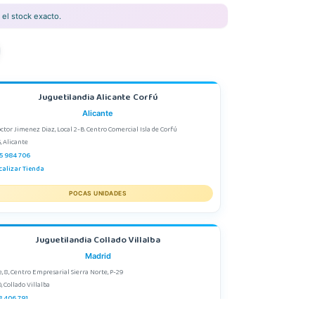
el stock exacto.
Juguetilandia Alicante Corfú
Alicante
octor Jimenez Diaz, Local 2-B. Centro Comercial Isla de Corfú
, Alicante
5 984 706
calizar Tienda
POCAS UNIDADES
Juguetilandia Collado Villalba
Madrid
e, 8, Centro Empresarial Sierra Norte, P-29
, Collado Villalba
8 406 791
calizar Tienda