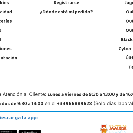
okies
Registrarse
Jug
POCAS UNIDADES
acidad
¿Dónde está mi pedido?
Out
Juguetilandia Pulianas
terías
Out
Granada
s
Out
C/ Luis Buñuel, s/n, Parque Comercial Kinepolis
Plaza
l
Black
18197, Pulianas
46950
958 153 613
69
iones
Cyber
Localizar Tienda
Lo
ratación
Últ
POCAS UNIDADES
T
Lunes a Viernes de 9:30 a 13:00 y de 16:
 Atención al Cliente:
dos de 9:30 a 13:00
+34966889628
en el
(Sólo días labora
Descarga la app: