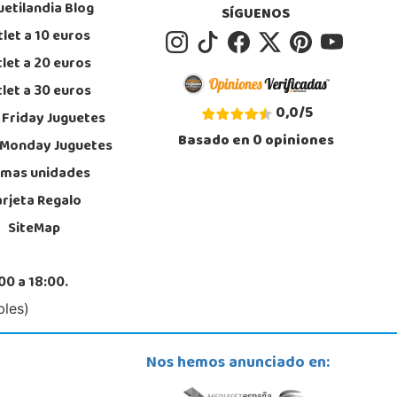
uetilandia Blog
POCAS UNIDADES
SÍGUENOS
let a 10 euros
Juguetilandia Valencia Gran Turia
let a 20 euros
Valencia
let a 30 euros
 de Europa s/n, C.C. Gran Túria, Local 2 022
0,0
/
5
 Friday Juguetes
, Xirivella
4 91 82 69
Basado en
0
opiniones
 Monday Juguetes
calizar Tienda
imas unidades
POCAS UNIDADES
arjeta Regalo
SiteMap
00 a 18:00.
bles)
Nos hemos anunciado en: