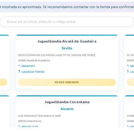
ad mostrada es aproximada. Te recomendamos contactar con la tienda para confirmar 
Juguetilandia Alcalá de Guadaíra
Sevilla
Centro Comercial Los Alcores, Local H1 H2 Autovia A92 KM8.8
Av. D
41500, Alcalá de Guadaíra
03005
955417571
96
Localizar Tienda
Lo
POCAS UNIDADES
Juguetilandia Cocentaina
Alicante
Avd. Alicante,27 (Carretera N-340)
C/Jad
03820, Cocentaina
28400
965 59 27 53
91
Localizar Tienda
Lo