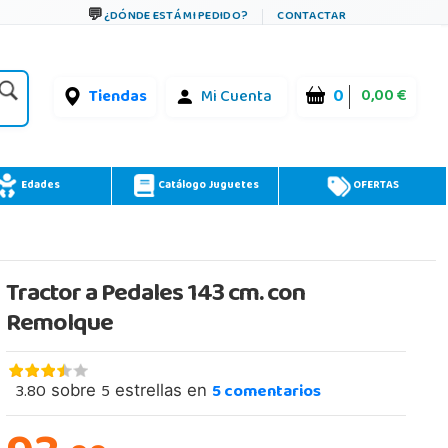
¿DÓNDE ESTÁ MI PEDIDO?
CONTACTAR
0
0,00 €
Tiendas
Mi Cuenta
Edades
Catálogo Juguetes
OFERTAS
Tractor a Pedales 143 cm. con
Remolque
3.80
5
5
comentarios
sobre
estrellas en