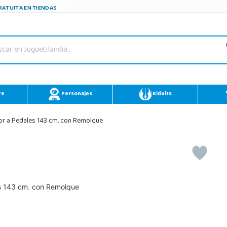
ATUITA EN TIENDAS
re
Personajes
Kidults
or a Pedales 143 cm. con Remolque