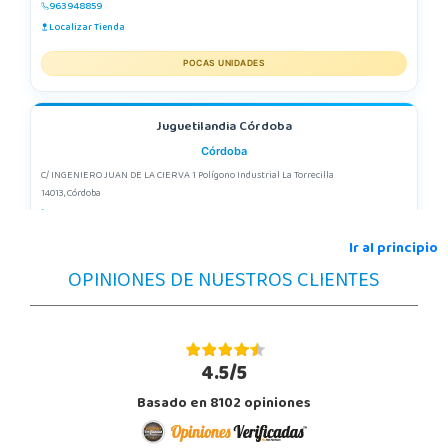
963948859
Localizar Tienda
POCAS UNIDADES
Juguetilandia Córdoba
Córdoba
C/ INGENIERO JUAN DE LA CIERVA 1 Polígono Industrial La Torrecilla
14013, Córdoba
957299329
Localizar Tienda
Ir al principio
OPINIONES DE NUESTROS CLIENTES
STOCK DISPONIBLE
Juguetilandia Don Benito Vegas
Badajoz
4.5/5
AV/ Vegas Altas Nº 27-2
Basado en 8102 opiniones
06400, Don Benito
924 805 636
Localizar Tienda