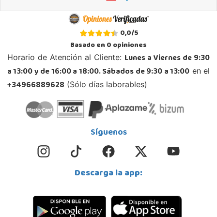
Juguetilandia Roquetas de Mar
0,0
/
5
Almería
Basado en
0
opiniones
C/ Santiago de Compostela, 14 - Carretera Alicum (Las Salinas)
Lunes a Viernes de 9:30
Horario de Atención al Cliente:
04740, Roquetas de Mar
a 13:00 y de 16:00 a 18:00. Sábados de 9:30 a 13:00
en el
950 328 560
Localizar Tienda
+34966889628
(Sólo días laborables)
STOCK DISPONIBLE
Juguetilandia Torrevieja
Síguenos
Alicante
Avd. de las Cortes Valencianas S/N. Pol. Casa Grande III Manzana A-2(PLUS)
03183, Torrevieja
Descarga la app:
681230320
Localizar Tienda
STOCK DISPONIBLE