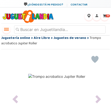
¿DÓNDE ESTÁ MI PEDIDO?
CONTACTAR
←
×
0
Juguetería online
>
Aire Libre
>
Juguetes de verano
>
Trompo
acrobatico Jupiter Roller
Previous
Next