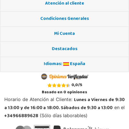
Atención al cliente
POCAS UNIDADES
Condiciones Generales
Juguetilandia San Juan
Alicante
Mi Cuenta
Carretera Alicante-Valencia, Km. 88.8 - 14.1 Pol. H
03550, San Juan
Destacados
965 655 958
Localizar Tienda
Idiomas:
España
STOCK DISPONIBLE
Juguetilandia Torrevieja
0,0
/
5
Alicante
Basado en
0
opiniones
Avd. de las Cortes Valencianas S/N. Pol. Casa Grande III Manzana A-2(PLUS)
Lunes a Viernes de 9:30
Horario de Atención al Cliente:
03183, Torrevieja
a 13:00 y de 16:00 a 18:00. Sábados de 9:30 a 13:00
en el
681230320
Localizar Tienda
+34966889628
(Sólo días laborables)
POCAS UNIDADES