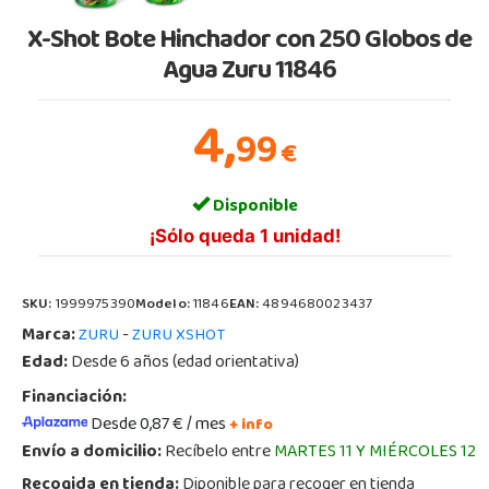
X-Shot Bote Hinchador con 250 Globos de
Agua Zuru 11846
4,
99
€
Disponible
¡Sólo queda 1 unidad!
SKU:
1999975390
Modelo:
11846
EAN:
4894680023437
Marca:
-
ZURU
ZURU XSHOT
Edad:
Desde 6 años (edad orientativa)
Financiación:
Desde 0,87 € / mes
+ info
Envío a domicilio:
Recíbelo entre
MARTES 11 Y MIÉRCOLES 12
Recogida en tienda:
Diponible para recoger en tienda