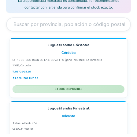
La disponibilidad mostrada es aproximada. Te recomendamos
contactar con la tienda para confirmar el stock exacto.
Juguetilandia Córdoba
Córdoba
C/ INGENIERO JUAN DE LA CIERVA 1 Polígono Industrial La Torrecilla
14013, Córdoba
957299329
Localizar Tienda
STOCK DISPONIBLE
Juguetilandia Finestrat
Alicante
Rafael Alberti nº 4
03509, Finestrat
966889639