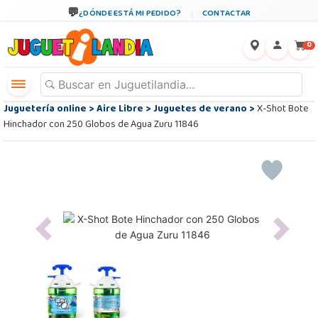
¿DÓNDE ESTÁ MI PEDIDO?
CONTACTAR
←
×
0
Juguetería online
>
Aire Libre
>
Juguetes de verano
>
X-Shot Bote
Hinchador con 250 Globos de Agua Zuru 11846
Previous
Next