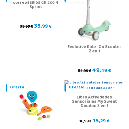
Correpasillos Chicco 4
Sprint
35,
99 €
39,99 €
Evolutive Ride- On Scooter
2 en 1
49,
49 €
54,99 €
Oferta!
Oferta!
Libro Actividades
Sensoriales My Sweet
Doudou 3 en 1
15,
29 €
16,99 €