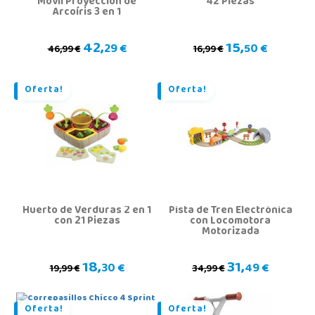
Móvil Proyección de
42 Piezas
Arcoíris 3 en 1
42,
15,
29 €
50 €
46,99 €
16,99 €
Oferta!
Oferta!
Huerto de Verduras 2 en 1
Pista de Tren Electrónica
con 21 Piezas
con Locomotora
Motorizada
18,
31,
30 €
49 €
19,99 €
34,99 €
Oferta!
Oferta!