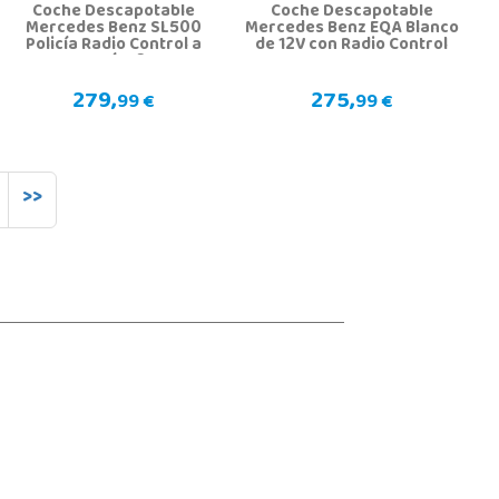
Coche Descapotable
Coche Descapotable
Mercedes Benz SL500
Mercedes Benz EQA Blanco
Policía Radio Control a
de 12V con Radio Control
Batería 12.V
279,
275,
99 €
99 €
>>