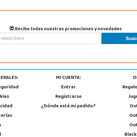
Recibe todas nuestras promociones y novedades
ERALES:
MI CUENTA:
D
eguridad
Entrar
Regal
okies
Registrarse
Jug
acidad
¿Dónde está mi pedido?
Out
terías
Out
s
Out
l
Black