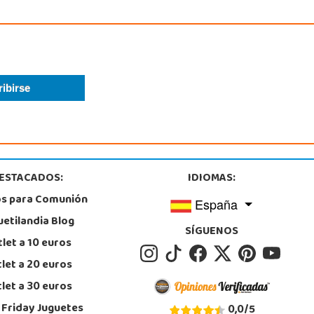
ESTACADOS:
IDIOMAS:
os para Comunión
España
uetilandia Blog
SÍGUENOS
let a 10 euros
let a 20 euros
let a 30 euros
 Friday Juguetes
0,0
/
5