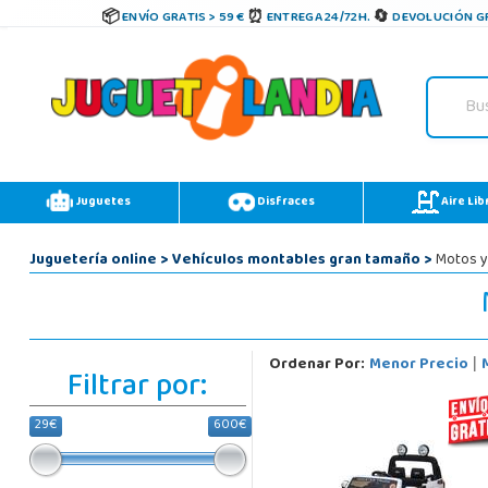
ENVÍO GRATIS > 59 €
ENTREGA 24/72H.
DEVOLUCIÓN GR
Juguetes
Disfraces
Aire Lib
Juguetería online
>
Vehículos montables gran tamaño
>
Motos y 
Ordenar Por:
Menor Precio
|
Filtrar por:
29€
600€