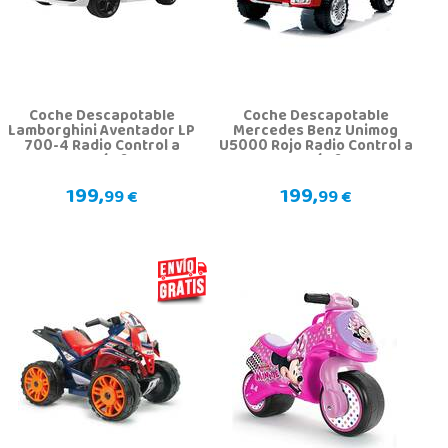
Coche Descapotable
Coche Descapotable
Lamborghini Aventador LP
Mercedes Benz Unimog
700-4 Radio Control a
U5000 Rojo Radio Control a
Batería 6.V
Batería 6.V
199,
199,
99 €
99 €