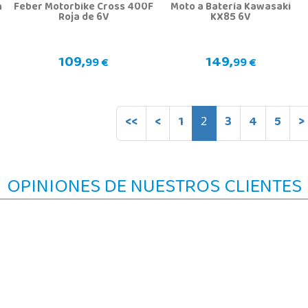
n
Feber Motorbike Cross 400F
Moto a Batería Kawasaki
Roja de 6V
KX85 6V
109,
149,
99 €
99 €
<<
<
1
2
3
4
5
>
OPINIONES DE NUESTROS CLIENTES