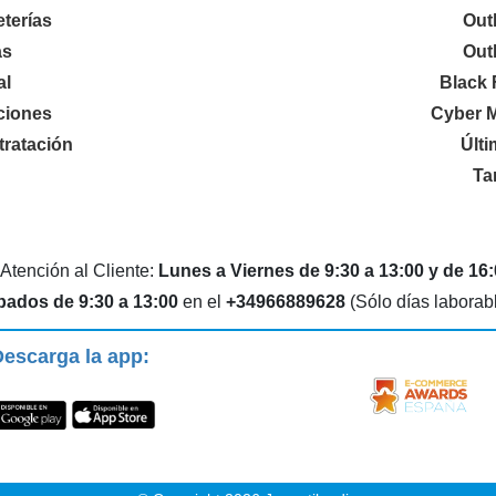
terías
Out
as
Out
al
Black 
ciones
Cyber 
ratación
Últ
Ta
 Atención al Cliente:
Lunes a Viernes de 9:30 a 13:00 y de 16:
bados de 9:30 a 13:00
en el
+34966889628
(Sólo días laborab
escarga la app: