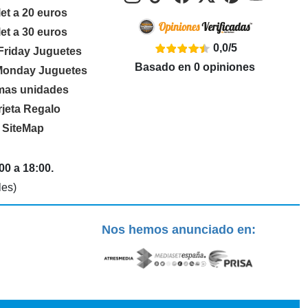
let a 20 euros
let a 30 euros
0,0
/
5
Friday Juguetes
Basado en
0
opiniones
Monday Juguetes
imas unidades
rjeta Regalo
SiteMap
00 a 18:00.
les)
Nos hemos anunciado en: