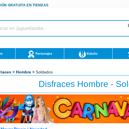
IÓN GRATUITA EN TIENDAS
re
Personajes
Kidults
fraces
>
Hombre
>
Soldados
Disfraces Hombre - So