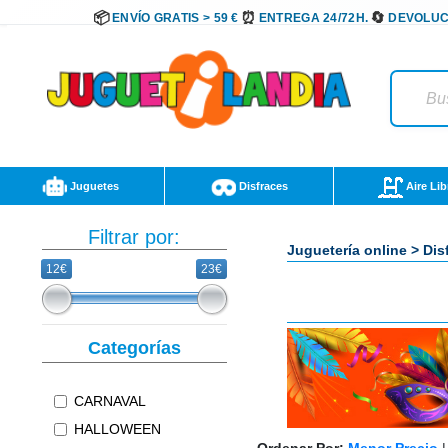
ENVÍO GRATIS > 59 €
ENTREGA 24/72H.
DEVOLUC
Juguetes
Disfraces
Aire Lib
Filtrar por:
Juguetería online
>
Dis
12€
23€
Categorías
CARNAVAL
HALLOWEEN