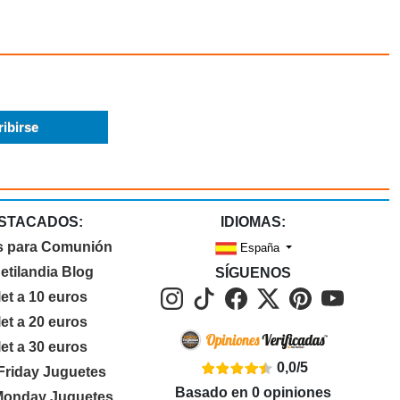
STACADOS:
IDIOMAS:
s para Comunión
España
etilandia Blog
SÍGUENOS
let a 10 euros
let a 20 euros
let a 30 euros
0,0
/
5
Friday Juguetes
Basado en
0
opiniones
Monday Juguetes