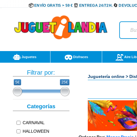
ENVÍO GRATIS > 59 €
ENTREGA 24/72H.
DEVOLUC
Juguetes
Disfraces
Aire Lib
Filtrar por:
Juguetería online
>
Dis
5€
25€
Categorías
CARNAVAL
HALLOWEEN