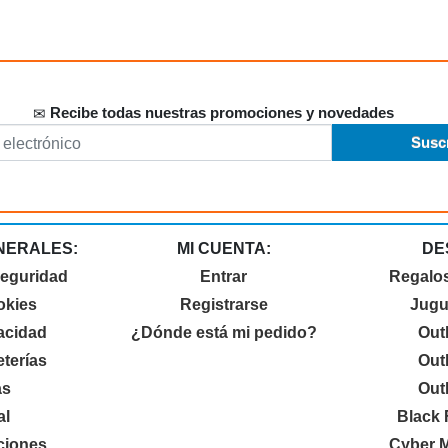
Recibe todas nuestras promociones y novedades
NERALES:
MI CUENTA:
DE
seguridad
Entrar
Regalo
okies
Registrarse
Jugu
vacidad
¿Dónde está mi pedido?
Out
terías
Out
as
Out
al
Black 
ciones
Cyber 