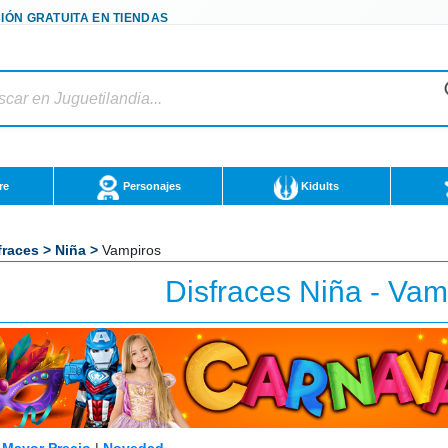
IÓN GRATUITA EN TIENDAS
re
Personajes
Kidults
fraces
>
Niña
>
Vampiros
Disfraces Niña - Vam