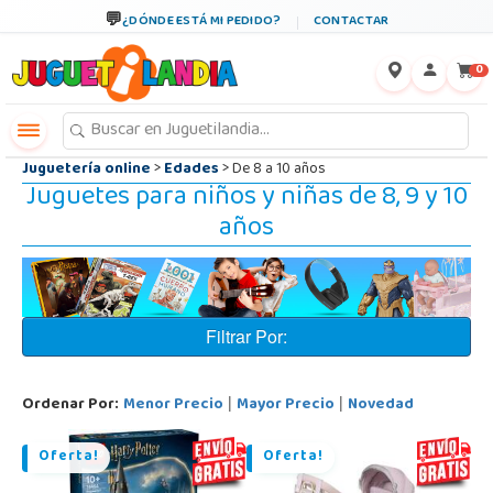
←
×
¿DÓNDE ESTÁ MI PEDIDO?
CONTACTAR
0
Juguetería online
>
Edades
> De 8 a 10 años
Juguetes para niños y niñas de 8, 9 y 10
años
Filtrar Por:
Ordenar Por:
Menor Precio
Mayor Precio
Novedad
|
|
Oferta!
Oferta!