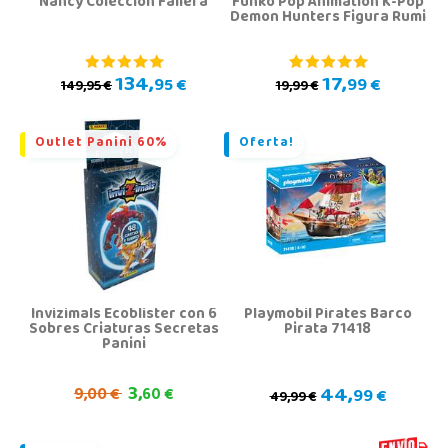
Nancy Colección Fallera
Funko Pop Animation K-Pop
Demon Hunters Figura Rumi
134,
17,
95 €
99 €
149,95 €
19,99 €
Outlet Panini 60%
Oferta!
Invizimals Ecoblister con 6
Playmobil Pirates Barco
Sobres Criaturas Secretas
Pirata 71418
Panini
3,
44,
9,
00 €
60 €
99 €
49,99 €