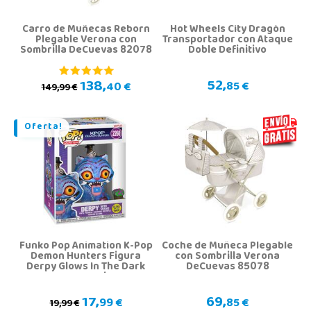
Carro de Muñecas Reborn
Hot Wheels City Dragón
Plegable Verona con
Transportador con Ataque
Sombrilla DeCuevas 82078
Doble Definitivo
52,
138,
85 €
40 €
149,99 €
Oferta!
Funko Pop Animation K-Pop
Coche de Muñeca Plegable
Demon Hunters Figura
con Sombrilla Verona
Derpy Glows In The Dark
DeCuevas 85078
con Sussie
17,
69,
99 €
85 €
19,99 €