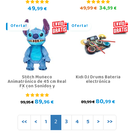
49,
34,
49,
99 €
99 €
99 €
Oferta!
Oferta!
Stitch Muñeco
Kidi DJ Drums Batería
Animatrónico de 45 cm Real
electrónica
FX con Sonidos y
Movimientos Realistas
80,
89,
99 €
96 €
89,99 €
99,95 €
<<
<
1
2
3
4
5
>
>>