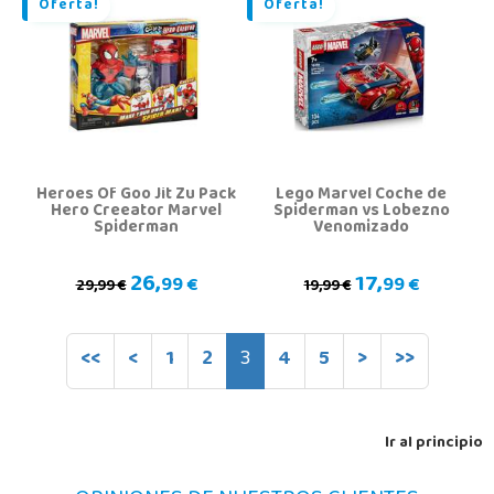
Oferta!
Oferta!
Heroes Of Goo Jit Zu Pack
Lego Marvel Coche de
Hero Creeator Marvel
Spiderman vs Lobezno
Spiderman
Venomizado
26,
17,
99 €
99 €
29,99 €
19,99 €
<<
<
1
2
3
4
5
>
>>
Ir al principio