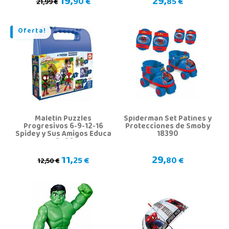
19,
29,
90 €
85 €
21,99 €
Oferta!
Maletín Puzzles
Spiderman Set Patines y
Progresivos 6-9-12-16
Protecciones de Smoby
Spidey y Sus Amigos Educa
18390
19580
11,
29,
25 €
80 €
12,50 €