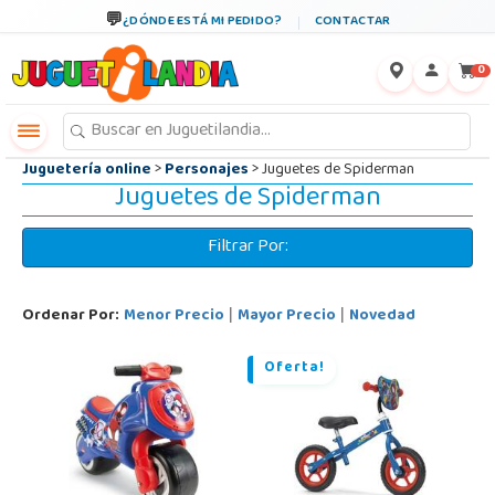
←
×
¿DÓNDE ESTÁ MI PEDIDO?
CONTACTAR
0
Juguetería online
>
Personajes
> Juguetes de Spiderman
Juguetes de Spiderman
Filtrar Por:
Ordenar Por:
Menor Precio
Mayor Precio
Novedad
|
|
Oferta!