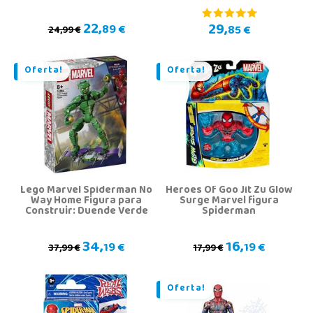
554322
22,
29,
89 €
85 €
24,99 €
Oferta!
Oferta!
Lego Marvel Spiderman No
Heroes Of Goo Jit Zu Glow
Way Home Figura para
Surge Marvel figura
Construir: Duende Verde
Spiderman
34,
16,
19 €
19 €
37,99 €
17,99 €
Oferta!