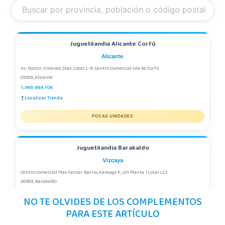
Juguetilandia Alicante Corfú
Alicante
Av. Doctor Jimenez Diaz, Local 2-B. Centro Comercial Isla de Corfú
03005, Alicante
965 984 706
Localizar Tienda
POCAS UNIDADES
Juguetilandia Barakaldo
Vizcaya
Centro comercial Max Center Barrio, Kareaga K., s/n Planta 1 Local LC3
48903, Barakaldo
946095553
NO TE OLVIDES DE LOS COMPLEMENTOS
Localizar Tienda
PARA ESTE ARTÍCULO
POCAS UNIDADES