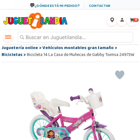
¿DÓNDE ESTÁ MI PEDIDO?
CONTACTAR
←
×
0
Juguetería online
>
Vehículos montables gran tamaño
>
Bicicletas
>
Bicicleta 14 La Casa de Muñecas de Gabby Toimsa 24973W