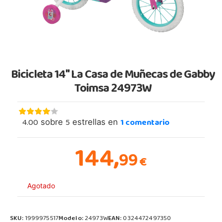
Bicicleta 14" La Casa de Muñecas de Gabby
Toimsa 24973W
4.00
5
1
comentario
sobre
estrellas en
144,
99
€
Agotado
SKU:
1999975517
Modelo:
24973W
EAN:
0324472497350