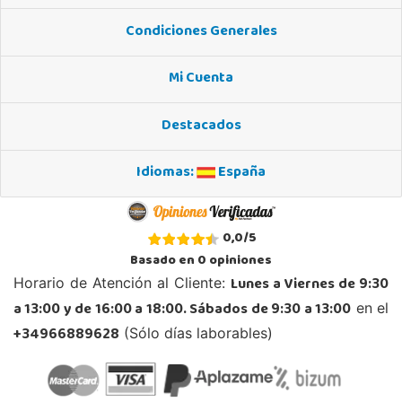
C/ Santiago de Compostela, 14 - Carretera Alicum (Las Salinas)
04740, Roquetas de Mar
Condiciones Generales
950 328 560
Localizar Tienda
Mi Cuenta
POCAS UNIDADES
Destacados
Juguetilandia Valencia Gran Turia
Valencia
Idiomas:
España
Plaza de Europa s/n, C.C. Gran Túria, Local 2 022
46950, Xirivella
694 91 82 69
0,0
/
5
Localizar Tienda
Basado en
0
opiniones
POCAS UNIDADES
Lunes a Viernes de 9:30
Horario de Atención al Cliente:
a 13:00 y de 16:00 a 18:00. Sábados de 9:30 a 13:00
en el
Juguetilandia Zamora
+34966889628
(Sólo días laborables)
Zamora
Calle Tordesillas 4
49022, Zamora