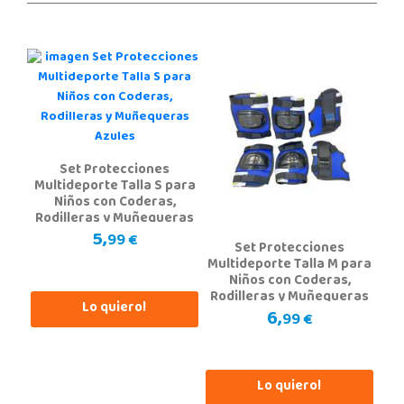
Juguetilandia Cocentaina
Alicante
Avd. Alicante,27 (Carretera N-340)
03820, Cocentaina
965 59 27 53
Localizar Tienda
Set Protecciones
Multideporte Talla S para
POCAS UNIDADES
Niños con Coderas,
Rodilleras y Muñequeras
Azules
5,
Juguetilandia Collado Villalba
99 €
Set Protecciones
Madrid
Multideporte Talla M para
Niños con Coderas,
C/Jade, 8, Centro Empresarial Sierra Norte, P-29
Rodilleras y Muñequeras
28400, Collado Villalba
Lo quiero!
Azules
6,
918 406 791
99 €
Localizar Tienda
POCAS UNIDADES
Lo quiero!