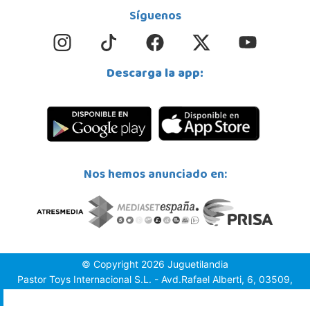
980558019
Síguenos
Localizar Tienda
POCAS UNIDADES
Descarga la app:
Juguetilandia Zaragoza CC La Torre
Zaragoza
CC. LA TORRE OUTLET Autovía de Logroño n°99283 (km 6,5 PIKOLIN SA) MANZANA M3
CALLE 4 LOCAL B3
50011, Zaragoza
976 445 835
Nos hemos anunciado en:
Localizar Tienda
POCAS UNIDADES
© Copyright 2026 Juguetilandia
Pastor Toys Internacional S.L. - Avd.Rafael Alberti, 6, 03509,
Finestrat (Alicante)