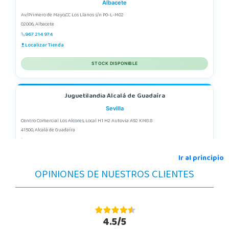
Albacete
Av/Primero de Mayo,CC Los Llanos s/n P0-L-M02
02006, Albacete
967 214 974
Localizar Tienda
STOCK DISPONIBLE
Juguetilandia Alcalá de Guadaíra
Sevilla
Centro Comercial Los Alcores, Local H1 H2 Autovia A92 KM8.8
41500, Alcalá de Guadaíra
955417571
Localizar Tienda
Ir al principio
OPINIONES DE NUESTROS CLIENTES
STOCK DISPONIBLE
Juguetilandia Alcobendas
Madrid
4.5/5
Av. Olímpica, 9, Local A13/21, Centro Comercial La Vega