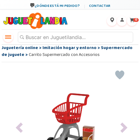
¿DÓNDE ESTÁ MI PEDIDO?
CONTACTAR
←
×
0
Juguetería online
>
Imitación hogar y entorno
>
Supermercado
de juguete
>
Carrito Supermercado con Accesorios
Previous
Next