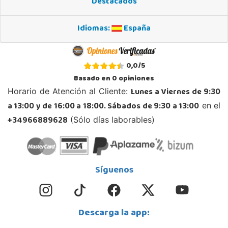
Destacados
965 984 706
Localizar Tienda
Idiomas:
España
STOCK DISPONIBLE
Juguetilandia Andújar
0,0
/
5
Jaén
Basado en
0
opiniones
Avda. Roma S/N
Lunes a Viernes de 9:30
Horario de Atención al Cliente:
23740, Andújar
a 13:00 y de 16:00 a 18:00. Sábados de 9:30 a 13:00
en el
953 505 004
Localizar Tienda
+34966889628
(Sólo días laborables)
STOCK DISPONIBLE
Juguetilandia Armilla
Síguenos
Granada
Carretera Armilla 29, Urb. Porcegram, 2
18100, Armilla
Descarga la app:
958183860
Localizar Tienda