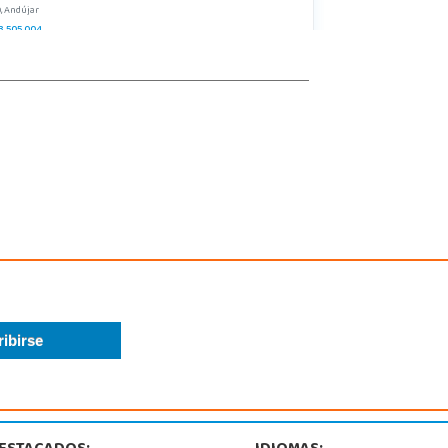
, Andújar
3 505 004
calizar Tienda
POCAS UNIDADES
Juguetilandia Ciudad Real
Ciudad Real
e Comercial Puerta del Ave local 5 (Avenida de la ciencia nº9)
, Ciudad Real
6 230 093
calizar Tienda
POCAS UNIDADES
Juguetilandia Córdoba
Córdoba
GENIERO JUAN DE LA CIERVA 1 Polígono Industrial La Torrecilla
, Córdoba
7299329