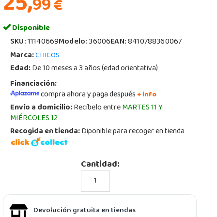
25,
99
€
Disponible
SKU:
11140669
Modelo:
36006
EAN:
8410788360067
Marca:
CHICOS
Edad:
De 10 meses a 3 años (edad orientativa)
Financiación:
compra ahora y paga después
+ info
Envío a domicilio:
Recíbelo entre
MARTES 11 Y
MIÉRCOLES 12
Recogida en tienda:
Diponible para recoger en tienda
Cantidad:
Devolución gratuita en tiendas