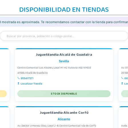
DISPONIBILIDAD EN TIENDAS
ad mostrada es aproximada. Te recomendamos contactar con la tienda para confirmar 
Juguetilandia Alcalá de Guadaíra
Sevilla
Centro Comercial Los Alcores, Local H1 H2 Autovia A92 KM8.8
Av. O
41500, Alcalá de Guadaíra
28108
955417571
66
Localizar Tienda
Lo
STOCK DISPONIBLE
Juguetilandia Alicante Corfú
Alicante
Av. Doctor Jimenez Diaz, Local 2-B. Centro Comercial Isla de Corfú
Avda.