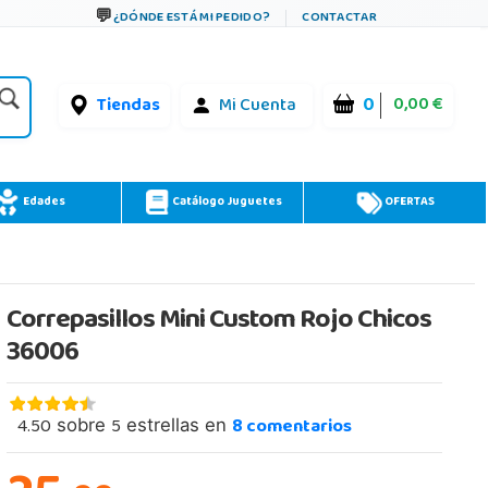
¿DÓNDE ESTÁ MI PEDIDO?
CONTACTAR
0
0,00 €
Tiendas
Mi Cuenta
Edades
Catálogo Juguetes
OFERTAS
Correpasillos Mini Custom Rojo Chicos
36006
4.50
5
8
comentarios
sobre
estrellas en