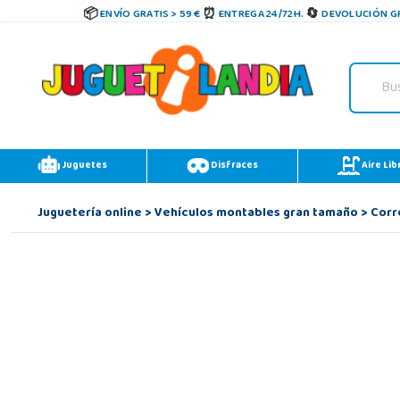
ENVÍO GRATIS > 59 €
ENTREGA 24/72H.
DEVOLUCIÓN GR
Juguetes
Disfraces
Aire Lib
Juguetería online
>
Vehículos montables gran tamaño
>
Corr