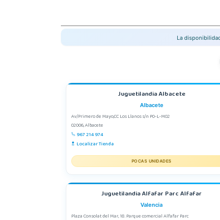
La disponibilid
Juguetilandia Albacete
Albacete
Av/Primero de Mayo,CC Los Llanos s/n P0-L-M02
02006, Albacete
967 214 974
Localizar Tienda
POCAS UNIDADES
Juguetilandia Alfafar Parc Alfafar
Valencia
Plaza Consolat del Mar, 18. Parque comercial Alfafar Parc