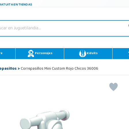
ATUITA EN TIENDAS
re
Personajes
Kidults
epasillos
>
Correpasillos Mini Custom Rojo Chicos 36006