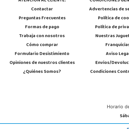
ATENCIÓN AL CLIENTE:
CONDICIONES GEN
Localizar Tienda
Contactar
Advertencias de s
STOCK DISPONIBLE
Preguntas Frecuentes
Política de co
Formas de pago
Política de priv
Juguetilandia Don Benito Vegas
Trabaja con nosotros
Nuestras Jugue
Badajoz
Cómo comprar
Franquicia
AV/ Vegas Altas Nº 27-2
06400, Don Benito
Formulario Desistimiento
Aviso Lega
924 805 636
Localizar Tienda
Opiniones de nuestros clientes
Envios/Devoluc
¿Quiénes Somos?
Condiciones Cont
STOCK DISPONIBLE
Juguetilandia Gines
Sevilla
Av. del Trabajo, 1 Local L1- C
Horario de
41960, Gines
955605259
Sába
Localizar Tienda
STOCK DISPONIBLE