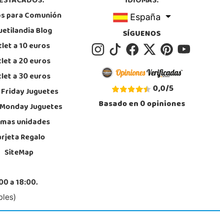
ESTACADOS:
IDIOMAS:
calizar Tienda
os para Comunión
España
STOCK DISPONIBLE
uetilandia Blog
SÍGUENOS
let a 10 euros
Juguetilandia Finestrat
let a 20 euros
Alicante
let a 30 euros
l Alberti nº 4
, Finestrat
0,0
/
5
 Friday Juguetes
6889639
Basado en
0
opiniones
calizar Tienda
 Monday Juguetes
imas unidades
STOCK DISPONIBLE
arjeta Regalo
SiteMap
Juguetilandia Jerez de la Frontera
Cádiz
da de Europa, 13
00 a 18:00.
, Jerez de la Frontera
6 317 910
bles)
calizar Tienda
STOCK DISPONIBLE