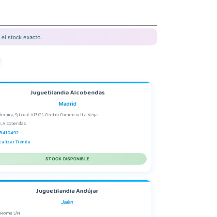
el stock exacto.
Juguetilandia Alcobendas
Madrid
límpica, 9, Local A13/21, Centro Comercial La Vega
, Alcobendas
3410492
calizar Tienda
STOCK DISPONIBLE
Juguetilandia Andújar
Jaén
 Roma S/N