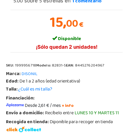
5.00
5
1
comentario
sobre
estrellas en
15,
00
€
Disponible
¡Sólo quedan 2 unidades!
SKU:
1999956718
Modelo:
82831-S
EAN:
8445276204967
Marca:
DISONIL
Edad:
De 1 a 2 años (edad orientativa)
Talla:
¿Cuál es mi talla?
Financiación:
Desde 2,61 € / mes
+ info
Envío a domicilio:
Recíbelo entre
LUNES 10 Y MARTES 11
Recogida en tienda:
Diponible para recoger en tienda