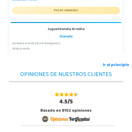
POCAS UNIDADES
Juguetilandia Armilla
Granada
Carretera Armilla 29, Urb. Porcegram, 2
18100, Armilla
958183860
Localizar Tienda
Ir al principio
OPINIONES DE NUESTROS CLIENTES
POCAS UNIDADES
Juguetilandia Barakaldo
Vizcaya
4.5/5
Centro comercial Max Center Barrio, Kareaga K., s/n Planta 1 Local LC3
Basado en 8102 opiniones
48903, Barakaldo
946095553
Localizar Tienda