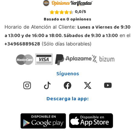
Juguetilandia Collado Villalba
0,0
/
5
Madrid
Basado en
0
opiniones
C/Jade, 8, Centro Empresarial Sierra Norte, P-29
Lunes a Viernes de 9:30
Horario de Atención al Cliente:
28400, Collado Villalba
a 13:00 y de 16:00 a 18:00. Sábados de 9:30 a 13:00
en el
918 406 791
Localizar Tienda
+34966889628
(Sólo días laborables)
POCAS UNIDADES
Juguetilandia Córdoba
Síguenos
Córdoba
C/ INGENIERO JUAN DE LA CIERVA 1 Polígono Industrial La Torrecilla
14013, Córdoba
Descarga la app:
957299329
Localizar Tienda
POCAS UNIDADES
Juguetilandia Don Benito Vegas