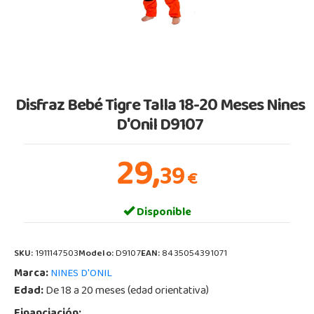
Disfraz Bebé Tigre Talla 18-20 Meses Nines
D'Onil D9107
29,
39
€
Disponible
SKU:
1911147503
Modelo:
D9107
EAN:
8435054391071
Marca:
NINES D'ONIL
Edad:
De 18 a 20 meses (edad orientativa)
Financiación: