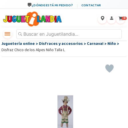
¿DÓNDE ESTÁ MI PEDIDO?
CONTACTAR
←
×
0
Juguetería online
>
Disfraces y accesorios
>
Carnaval
>
Niño
>
Disfraz Chico de los Alpes Niño Talla L