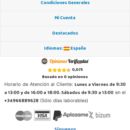
Condiciones Generales
677615003
Localizar Tienda
Mi Cuenta
POCAS UNIDADES
Destacados
Juguetilandia Finestrat
Alicante
Idiomas:
España
Rafael Alberti nº 4
03509, Finestrat
966889639
0,0
/
5
Localizar Tienda
Basado en
0
opiniones
POCAS UNIDADES
Lunes a Viernes de 9:30
Horario de Atención al Cliente:
a 13:00 y de 16:00 a 18:00. Sábados de 9:30 a 13:00
en el
Juguetilandia Huelva
+34966889628
(Sólo días laborables)
Huelva
Avenida Molino de la Vega, C.C. Puerta del Odiel, Pol. Pesquero Norte, Nave 4
21002, Huelva
959 541 845
Síguenos