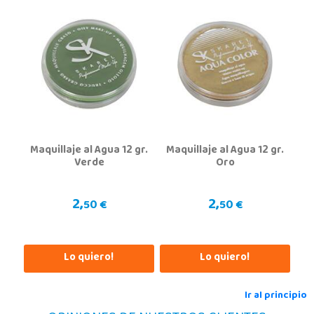
Vizcaya
Centro comercial Max Center Barrio, Kareaga K., s/n Planta 1 Local LC3
48903, Barakaldo
946095553
Localizar Tienda
POCAS UNIDADES
Juguetilandia Cocentaina
Maquillaje al Agua 12 gr.
Maquillaje al Agua 12 gr.
Verde
Oro
Alicante
Avd. Alicante,27 (Carretera N-340)
03820, Cocentaina
2,
2,
50 €
50 €
965 59 27 53
Localizar Tienda
POCAS UNIDADES
Lo quiero!
Lo quiero!
Juguetilandia Collado Villalba
Ir al principio
Madrid