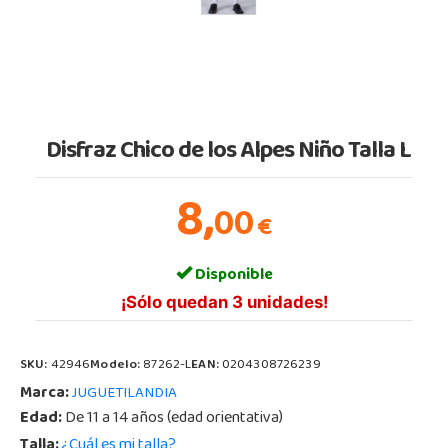
Disfraz Chico de los Alpes Niño Talla L
8,
00
€
Disponible
¡Sólo quedan 3 unidades!
SKU:
42946
Modelo:
87262-L
EAN:
0204308726239
Marca:
JUGUETILANDIA
Edad:
De 11 a 14 años (edad orientativa)
Talla:
¿Cuál es mi talla?