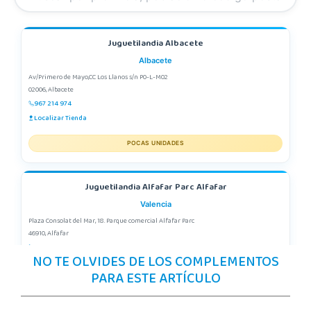
Juguetilandia Albacete
Albacete
Av/Primero de Mayo,CC Los Llanos s/n P0-L-M02
02006, Albacete
967 214 974
Localizar Tienda
POCAS UNIDADES
Juguetilandia Alfafar Parc Alfafar
Valencia
Plaza Consolat del Mar, 18. Parque comercial Alfafar Parc
46910, Alfafar
963948859
NO TE OLVIDES DE LOS COMPLEMENTOS
Localizar Tienda
PARA ESTE ARTÍCULO
POCAS UNIDADES