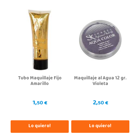
Juguetilandia Andújar
Jaén
Avda. Roma S/N
23740, Andújar
953 505 004
Localizar Tienda
POCAS UNIDADES
Juguetilandia Armilla
Tubo Maquillaje Fijo
Maquillaje al Agua 12 gr.
Granada
Amarillo
Violeta
Carretera Armilla 29, Urb. Porcegram, 2
18100, Armilla
1,
2,
958183860
50 €
50 €
Localizar Tienda
POCAS UNIDADES
Lo quiero!
Lo quiero!
Juguetilandia Barakaldo