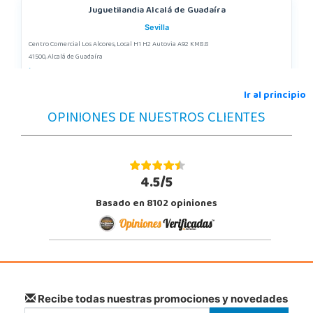
Juguetilandia Alcalá de Guadaíra
Sevilla
Centro Comercial Los Alcores, Local H1 H2 Autovia A92 KM8.8
41500, Alcalá de Guadaíra
955417571
Localizar Tienda
Ir al principio
OPINIONES DE NUESTROS CLIENTES
STOCK DISPONIBLE
Juguetilandia Alcobendas
Madrid
4.5/5
Av. Olímpica, 9, Local A13/21, Centro Comercial La Vega
Basado en 8102 opiniones
28108, Alcobendas
663410492
Localizar Tienda
POCAS UNIDADES
Juguetilandia Andújar
Recibe todas nuestras promociones y novedades