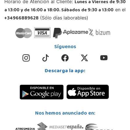
Lunes a Viernes de 9:30
Horario de Atención al Cliente:
13005, Ciudad Real
a 13:00 y de 16:00 a 18:00. Sábados de 9:30 a 13:00
en el
926 230 093
Localizar Tienda
+34966889628
(Sólo días laborables)
POCAS UNIDADES
Juguetilandia Cocentaina
Síguenos
Alicante
Avd. Alicante,27 (Carretera N-340)
03820, Cocentaina
Descarga la app:
965 59 27 53
Localizar Tienda
POCAS UNIDADES
Juguetilandia Collado Villalba
Nos hemos anunciado en:
Madrid
C/Jade, 8, Centro Empresarial Sierra Norte, P-29
28400, Collado Villalba
918 406 791