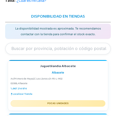
Talla:
¿Cuál es mi talla?
DISPONIBILIDAD EN TIENDAS
La disponibilidad mostrada es aproximada. Te recomendamos
contactar con la tienda para confirmar el stock exacto.
Juguetilandia Albacete
Albacete
Av/Primero de Mayo,CC Los Llanos s/n P0-L-M02
02006, Albacete
967 214 974
Localizar Tienda
POCAS UNIDADES