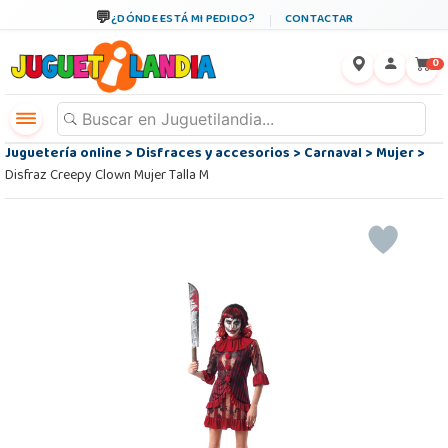
¿DÓNDE ESTÁ MI PEDIDO?
CONTACTAR
←
×
0
Juguetería online
>
Disfraces y accesorios
>
Carnaval
>
Mujer
>
Disfraz Creepy Clown Mujer Talla M