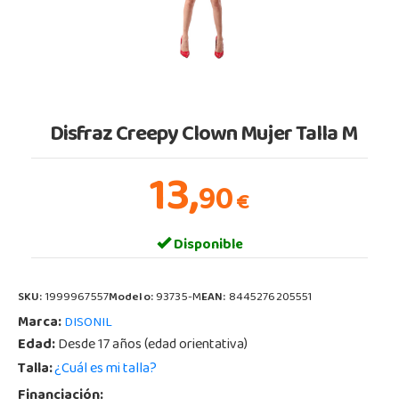
Disfraz Creepy Clown Mujer Talla M
13,
90
€
Disponible
SKU:
1999967557
Modelo:
93735-M
EAN:
8445276205551
Marca:
DISONIL
Edad:
Desde 17 años (edad orientativa)
Talla:
¿Cuál es mi talla?
Financiación: