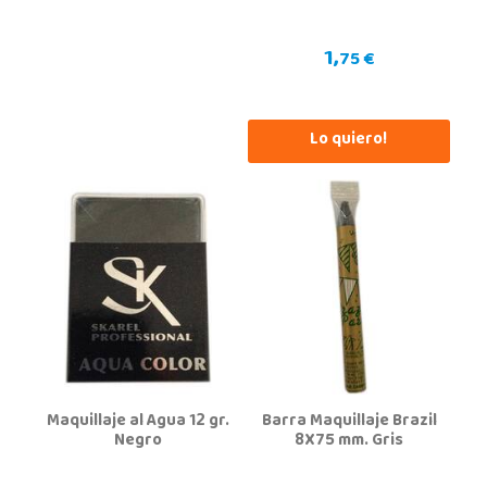
Av. Doctor Jimenez Diaz, Local 2-B. Centro Comercial Isla de Corfú
03005, Alicante
1,
965 984 706
75 €
Localizar Tienda
POCAS UNIDADES
Lo quiero!
Juguetilandia Armilla
Granada
Carretera Armilla 29, Urb. Porcegram, 2
18100, Armilla
958183860
Localizar Tienda
POCAS UNIDADES
Juguetilandia Barakaldo
Maquillaje al Agua 12 gr.
Barra Maquillaje Brazil
Negro
8X75 mm. Gris
Vizcaya
Centro comercial Max Center Barrio, Kareaga K., s/n Planta 1 Local LC3
48903, Barakaldo