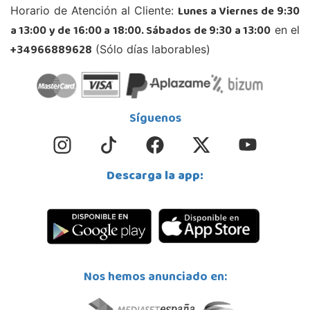
STOCK DISPONIBLE
Lunes a Viernes de 9:30
Horario de Atención al Cliente:
a 13:00 y de 16:00 a 18:00. Sábados de 9:30 a 13:00
en el
Juguetilandia Finestrat
+34966889628
(Sólo días laborables)
Alicante
Rafael Alberti nº 4
03509, Finestrat
966889639
Síguenos
Localizar Tienda
POCAS UNIDADES
Descarga la app:
Juguetilandia Gines
Sevilla
Av. del Trabajo, 1 Local L1- C
41960, Gines
955605259
Localizar Tienda
Nos hemos anunciado en:
STOCK DISPONIBLE