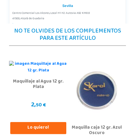
Sevilla
Centro Comercial Los Alcores, Local H1 H2 Autovia A92 KM8.8
41500, Alcalá de Guadaíra
955417571
NO TE OLVIDES DE LOS COMPLEMENTOS
Localizar Tienda
PARA ESTE ARTÍCULO
STOCK DISPONIBLE
Juguetilandia Alcobendas
Madrid
Av. Olímpica, 9, Local A13/21, Centro Comercial La Vega
Maquillaje al Agua 12 gr.
28108, Alcobendas
Plata
663410492
Localizar Tienda
2,
50 €
POCAS UNIDADES
Juguetilandia Alicante Corfú
Lo quiero!
Maquilla caja 12 gr. Azul
Alicante
Oscuro