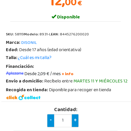
12,
00
€
Disponible
SKU:
58119
Modelo:
8931-L
EAN:
8445276200020
Marca:
DISONIL
Edad:
Desde 17 años (edad orientativa)
Talla:
¿Cuál es mi talla?
Financiación:
Desde 2,09 € / mes
+ info
Envío a domicilio:
Recíbelo entre
MARTES 11 Y MIÉRCOLES 12
Recogida en tienda:
Diponible para recoger en tienda
Cantidad:
-
+