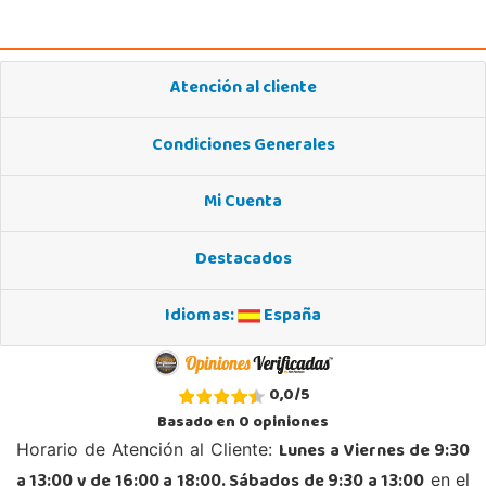
03005, Alicante
965 984 706
Localizar Tienda
Atención al cliente
STOCK DISPONIBLE
Condiciones Generales
Juguetilandia Andújar
Jaén
Mi Cuenta
Avda. Roma S/N
23740, Andújar
Destacados
953 505 004
Localizar Tienda
Idiomas:
España
POCAS UNIDADES
Juguetilandia Armilla
0,0
/
5
Granada
Basado en
0
opiniones
Carretera Armilla 29, Urb. Porcegram, 2
Lunes a Viernes de 9:30
Horario de Atención al Cliente:
18100, Armilla
a 13:00 y de 16:00 a 18:00. Sábados de 9:30 a 13:00
en el
958183860