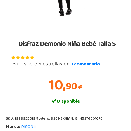
Disfraz Demonio Niña Bebé Talla S
5.00
5
1
comentario
sobre
estrellas en
10,
90
€
Disponible
SKU:
1999955319
Modelo:
92098-S
EAN:
8445276201676
Marca:
DISONIL