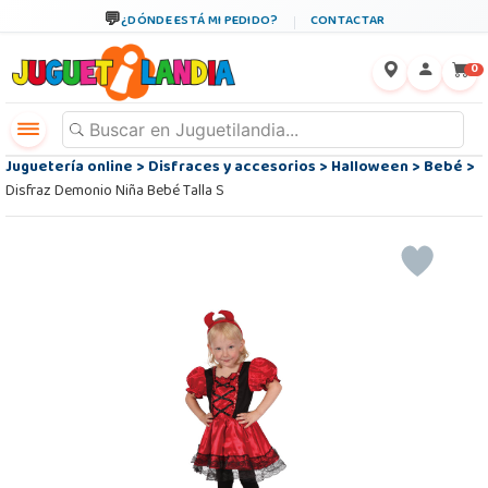
¿DÓNDE ESTÁ MI PEDIDO?
CONTACTAR
←
×
0
Juguetería online
>
Disfraces y accesorios
>
Halloween
>
Bebé
>
Disfraz Demonio Niña Bebé Talla S