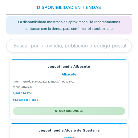
DISPONIBILIDAD EN TIENDAS
La disponibilidad mostrada es aproximada. Te recomendamos
contactar con la tienda para confirmar el stock exacto.
Juguetilandia Albacete
Albacete
Av/Primero de Mayo,CC Los Llanos s/n P0-L-M02
02006, Albacete
967 214 974
Localizar Tienda
STOCK DISPONIBLE
Juguetilandia Alcalá de Guadaíra
Sevilla