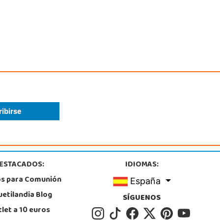
Juguetilandia Zamora
Zamora
Tordesillas 4
2, Zamora
0558019
calizar Tienda
POCAS UNIDADES
ESTACADOS:
IDIOMAS:
os para Comunión
España
uetilandia Blog
SÍGUENOS
let a 10 euros