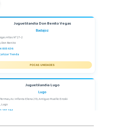
Juguetilandia Don Benito Vegas
Badajoz
egas Altas Nº 27-2
, Don Benito
4 805 636
calizar Tienda
POCAS UNIDADES
Juguetilandia Lugo
Lugo
 Termas, Av. Infanta Elena 213, Antiguo Muelle Eroski
, Lugo
2 257 294
calizar Tienda
POCAS UNIDADES