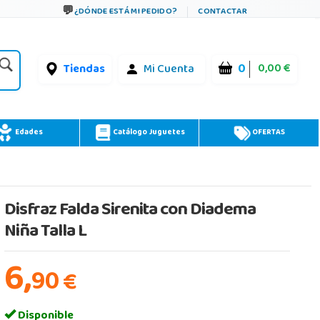
¿DÓNDE ESTÁ MI PEDIDO?
CONTACTAR
0
0,00 €
Tiendas
Mi Cuenta
Edades
Catálogo Juguetes
OFERTAS
Disfraz Falda Sirenita con Diadema
Niña Talla L
6,
90
€
Disponible