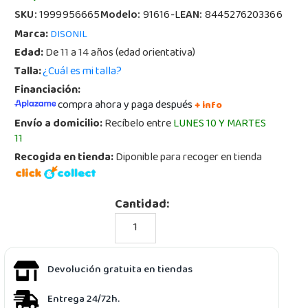
SKU:
1999956665
Modelo:
91616-L
EAN:
8445276203366
Marca:
DISONIL
Edad:
De 11 a 14 años (edad orientativa)
Talla:
¿Cuál es mi talla?
Financiación:
compra ahora y paga después
+ info
Envío a domicilio:
Recíbelo entre
LUNES 10 Y MARTES
11
Recogida en tienda:
Diponible para recoger en tienda
Cantidad:
Devolución gratuita en tiendas
Entrega 24/72h.