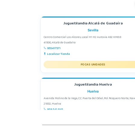
Juguetilandia Alcalá de Guadaíra
Sevilla
Centro Comercial Los Alcores, Local H1 H2 Autovia A92 KM8.8
41500, Alcalá de Guadaíra
955417571
Localizar Tienda
POCAS UNIDADES
Juguetilandia Huelva
Huelva
Avenida Molino de la Vega, C.C. Puerta del Odiel, Pol. Pesquero Norte, Nav
21002, Huelva
959 541 845
Localizar Tienda
POCAS UNIDADES