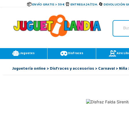
ENVÍO GRATIS > 59 €
ENTREGA 24/72H.
DEVOLUCIÓN GR
Juguetes
Disfraces
Aire Lib
Juguetería online
>
Disfraces y accesorios
>
Carnaval
>
Niña