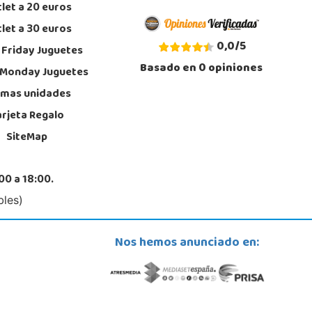
let a 20 euros
let a 30 euros
0,0
/
5
 Friday Juguetes
Basado en
0
opiniones
 Monday Juguetes
imas unidades
arjeta Regalo
SiteMap
00 a 18:00.
bles)
Nos hemos anunciado en: