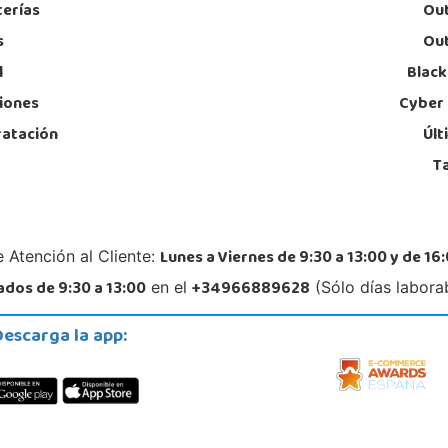
terías
Out
s
Out
l
Black
iones
Cyber
ratación
Últ
T
Lunes a Viernes de 9:30 a 13:00 y de 16:
 Atención al Cliente:
dos de 9:30 a 13:00
+34966889628
en el
(Sólo días labora
Descarga la app: