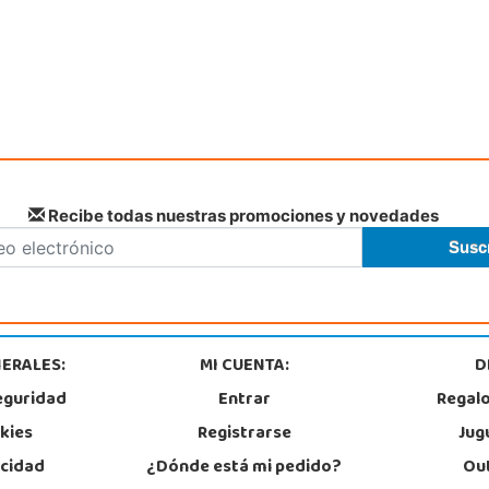
Juguetilandia Parla
Madrid
C/ Torres de Quevedo, Centro Comercial Parla Natura, local B-4, (A-42 Salida 21
Calle 
Parla Centro)
4902
28984, Parla
98
911 905 905
Lo
Localizar Tienda
POCAS UNIDADES
Recibe todas nuestras promociones y novedades
ERALES:
MI CUENTA:
D
eguridad
Entrar
Regal
okies
Registrarse
Jug
acidad
¿Dónde está mi pedido?
Out