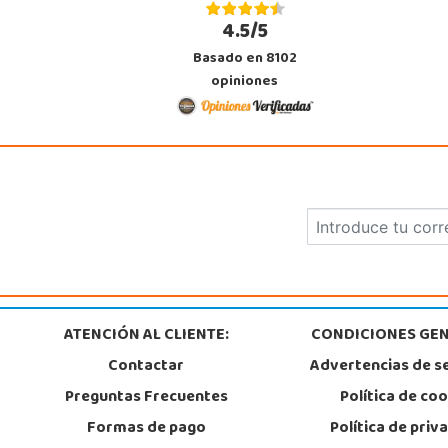
4.5/5
Juguetilandia Mérida
Basado en 8102
Badajoz
opiniones
Jose Saramago de Sousa, 25
06800, Mérida
924 371 284
Localizar Tienda
POCAS UNIDADES
ATENCIÓN AL CLIENTE:
CONDICIONES GEN
Contactar
Advertencias de s
Preguntas Frecuentes
Política de co
Formas de pago
Política de priv