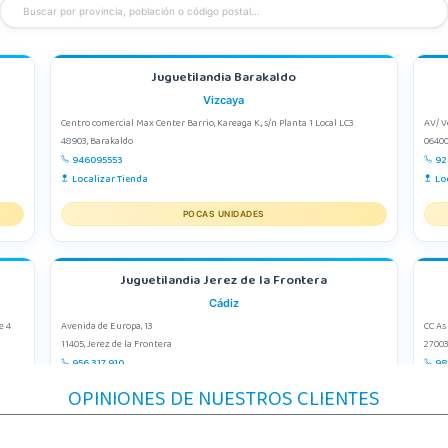
Juguetilandia Barakaldo
Vizcaya
Centro comercial Max Center Barrio, Kareaga K., s/n Planta 1 Local LC3
AV/ V
48903, Barakaldo
06400
946095553
92
Localizar Tienda
Lo
POCAS UNIDADES
Juguetilandia Jerez de la Frontera
Cádiz
e 4
Avenida de Europa, 13
CC As
11405, Jerez de la Frontera
27003
956 317 910
98
Localizar Tienda
Lo
OPINIONES DE NUESTROS CLIENTES
POCAS UNIDADES