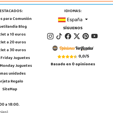
ESTACADOS:
IDIOMAS:
os para Comunión
España
uetilandia Blog
SÍGUENOS
let a 10 euros
let a 20 euros
let a 30 euros
0,0
/
5
 Friday Juguetes
Basado en
0
opiniones
 Monday Juguetes
imas unidades
arjeta Regalo
SiteMap
00 a 18:00.
bles)