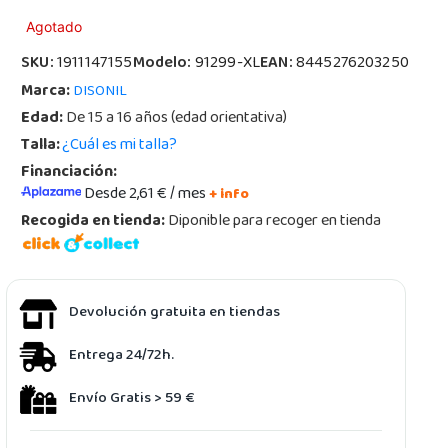
Agotado
SKU:
1911147155
Modelo:
91299-XL
EAN:
8445276203250
Marca:
DISONIL
Edad:
De 15 a 16 años (edad orientativa)
Talla:
¿Cuál es mi talla?
Financiación:
Desde 2,61 € / mes
+ info
Recogida en tienda:
Diponible para recoger en tienda
Devolución gratuita en tiendas
Entrega 24/72h.
Envío Gratis > 59 €