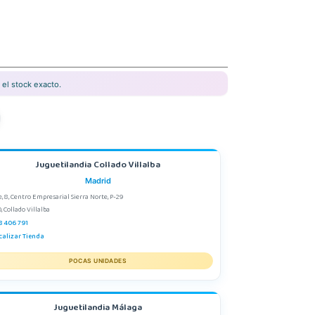
el stock exacto.
Juguetilandia Collado Villalba
Madrid
e, 8, Centro Empresarial Sierra Norte, P-29
, Collado Villalba
8 406 791
calizar Tienda
POCAS UNIDADES
Juguetilandia Málaga