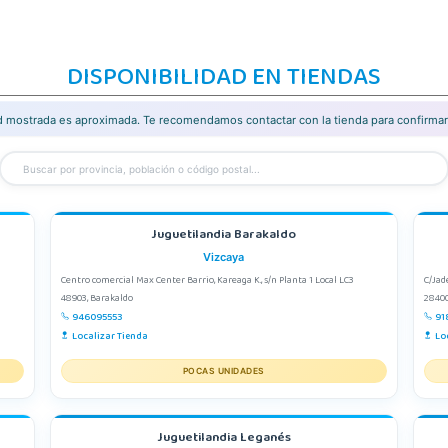
DISPONIBILIDAD EN TIENDAS
ad mostrada es aproximada. Te recomendamos contactar con la tienda para confirmar 
Juguetilandia Barakaldo
Vizcaya
Centro comercial Max Center Barrio, Kareaga K., s/n Planta 1 Local LC3
C/Jad
48903, Barakaldo
28400
946095553
91
Localizar Tienda
Lo
POCAS UNIDADES
Juguetilandia Leganés