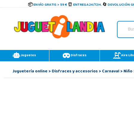
ENVÍO GRATIS > 59 €
ENTREGA 24/72H.
DEVOLUCIÓN GR
Juguetes
Disfraces
Aire Lib
Juguetería online
>
Disfraces y accesorios
>
Carnaval
>
Niño