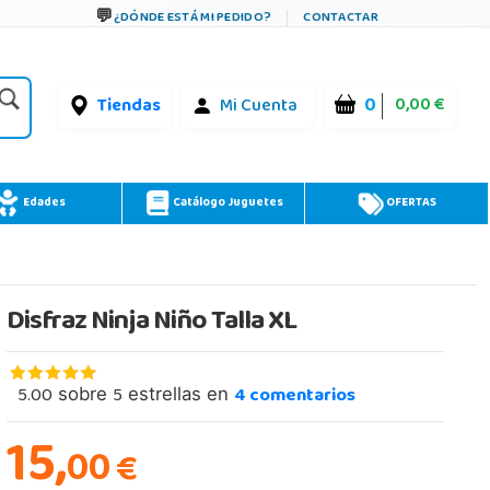
¿DÓNDE ESTÁ MI PEDIDO?
CONTACTAR
0
0,00 €
Tiendas
Mi Cuenta
Edades
Catálogo Juguetes
OFERTAS
Disfraz Ninja Niño Talla XL
5.00
5
4
comentarios
sobre
estrellas en
15,
00
€