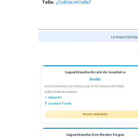
Talla:
¿Cuál es mi talla?
La disponibilid
Juguetilandia Alcalá de Guadaíra
Sevilla
Centro Comercial Los Alcores, Local H1 H2 Autovia A92 KM8.8
41500, Alcalá de Guadaíra
955417571
Localizar Tienda
POCAS UNIDADES
Juguetilandia Don Benito Vegas