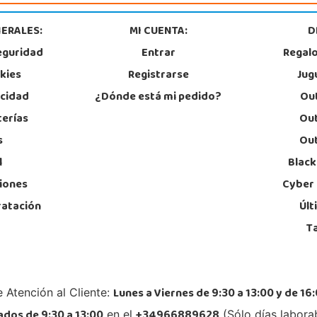
ERALES:
MI CUENTA:
D
eguridad
Entrar
Regal
okies
Registrarse
Jug
acidad
¿Dónde está mi pedido?
Out
terías
Out
s
Out
l
Black
iones
Cyber
ratación
Últ
T
Lunes a Viernes de 9:30 a 13:00 y de 16:
 Atención al Cliente:
dos de 9:30 a 13:00
+34966889628
en el
(Sólo días labora