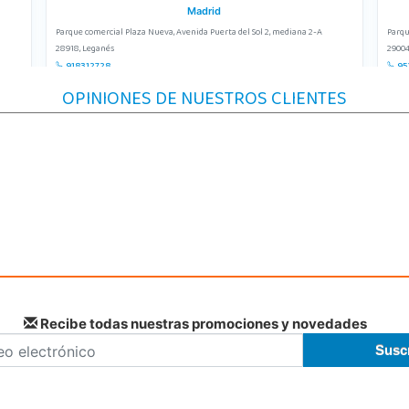
Madrid
Parque comercial Plaza Nueva, Avenida Puerta del Sol 2, mediana 2-A
Parqu
28918, Leganés
29004
918312728
95
Localizar Tienda
Lo
OPINIONES DE NUESTROS CLIENTES
STOCK DISPONIBLE
Juguetilandia Pulianas
Granada
ida 21
C/ Luis Buñuel, s/n, Parque Comercial Kinepolis
Plaza
18197, Pulianas
46950
958 153 613
69
Localizar Tienda
Lo
POCAS UNIDADES
Recibe todas nuestras promociones y novedades