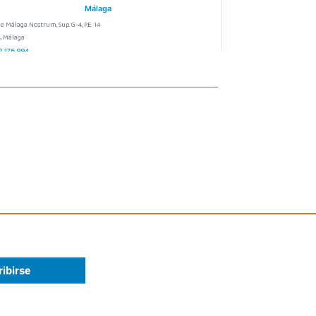
Málaga
e Málaga Nostrum, Sup. G-4, P.E. 14
, Málaga
2 176 994
calizar Tienda
STOCK DISPONIBLE
Juguetilandia Valencia Gran Turia
Valencia
 de Europa s/n, C.C. Gran Túria, Local 2 022
, Xirivella
4 91 82 69
calizar Tienda
POCAS UNIDADES