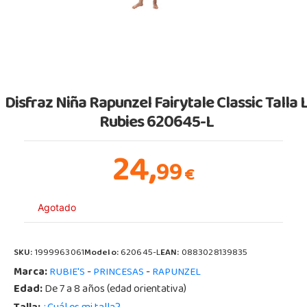
Disfraz Niña Rapunzel Fairytale Classic Talla 
Rubies 620645-L
24,
99
€
Agotado
SKU:
1999963061
Modelo:
620645-L
EAN:
0883028139835
Marca:
-
-
RUBIE'S
PRINCESAS
RAPUNZEL
Edad:
De 7 a 8 años (edad orientativa)