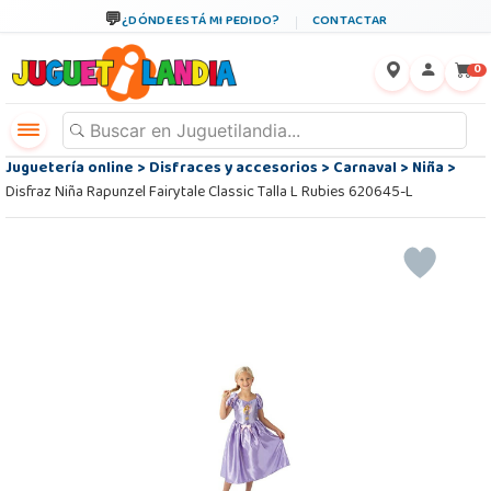
¿DÓNDE ESTÁ MI PEDIDO?
CONTACTAR
←
×
0
Juguetería online
>
Disfraces y accesorios
>
Carnaval
>
Niña
>
Disfraz Niña Rapunzel Fairytale Classic Talla L Rubies 620645-L