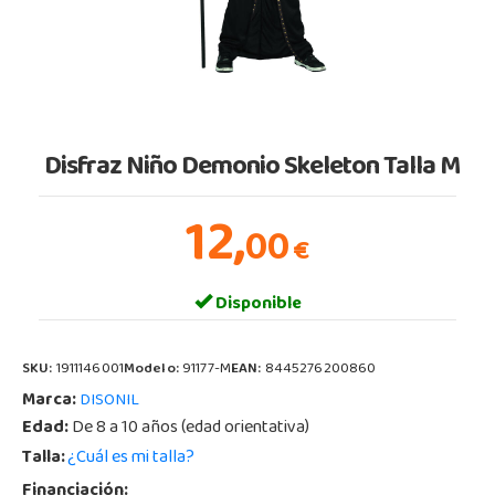
Disfraz Niño Demonio Skeleton Talla M
12,
00
€
Disponible
SKU:
1911146001
Modelo:
91177-M
EAN:
8445276200860
Marca:
DISONIL
Edad:
De 8 a 10 años (edad orientativa)
Talla:
¿Cuál es mi talla?
Financiación: