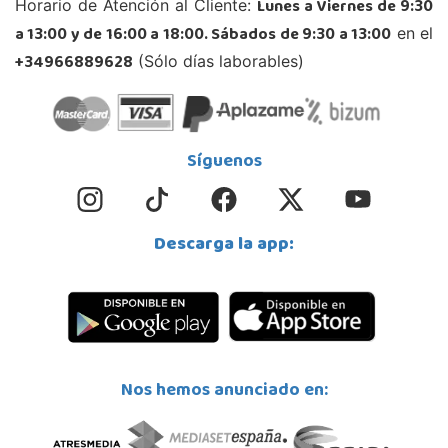
Lunes a Viernes de 9:30
Horario de Atención al Cliente:
CALLE 4 LOCAL B3
50011, Zaragoza
a 13:00 y de 16:00 a 18:00. Sábados de 9:30 a 13:00
en el
976 445 835
+34966889628
(Sólo días laborables)
Localizar Tienda
POCAS UNIDADES
Síguenos
Descarga la app:
Nos hemos anunciado en: