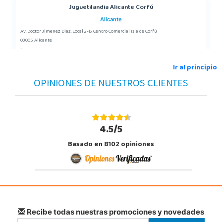
Juguetilandia Alicante Corfú
Alicante
Av. Doctor Jimenez Diaz, Local 2-B. Centro Comercial Isla de Corfú
03005, Alicante
965 984 706
Localizar Tienda
Ir al principio
OPINIONES DE NUESTROS CLIENTES
POCAS UNIDADES
Juguetilandia Jerez de la Frontera
Cádiz
4.5/5
Avenida de Europa, 13
Basado en 8102 opiniones
11405, Jerez de la Frontera
956 317 910
Localizar Tienda
POCAS UNIDADES
Juguetilandia San Juan
Recibe todas nuestras promociones y novedades