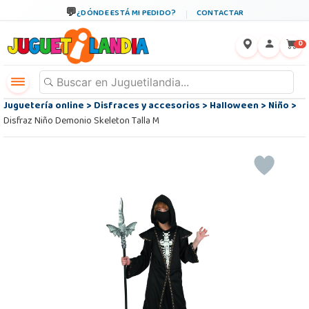
¿DÓNDE ESTÁ MI PEDIDO?
CONTACTAR
←
×
0
Juguetería online
>
Disfraces y accesorios
>
Halloween
>
Niño
>
Disfraz Niño Demonio Skeleton Talla M